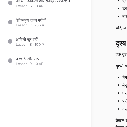
दृ
पाइथन उपकरण और संपादक एक्सटेंशन
Lesson 16 • 10 XP
टक
बक
वैविध्यपूर्ण राज्य मशीनें
Lesson 17 • 25 XP
यदि आप
ऑडियो मूल बातें
दृश्य
Lesson 18 • 10 XP
एक दृश
जल्द ही और पाठ...
Lesson 19 • 10 XP
दृश्यो
गे
मे
पर
प्
कट
केवल स