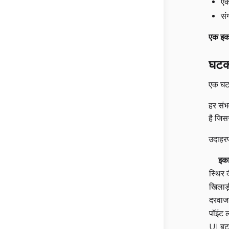
एक
सं
एक इका
घट
एक घटक
हर संभ
है जिस
उदाहरण
इक
स्थिर 
खिलाड़
दरवाज
पॉइंट 
UI ब