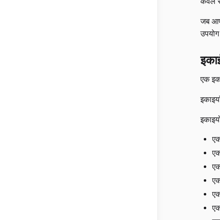
केवल स
जब आप प
उपयोग
इका
एक इका
इकाइया
इकाइयो
एक
एक
एक
एक
एक
ए