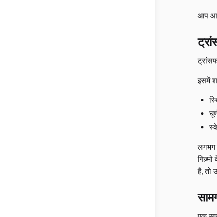
आप आमत
ट्रां
ट्रांस
इसमें श
स्
घू
स्
लगभग ह
गिज़्म
है, तो 
सामग
एक साम