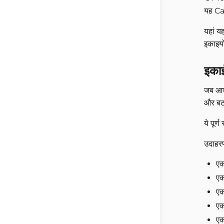
यह Cave
यहां य
इकाइयो
इका
जब आप 
और ब
ये पूर्
उदाहरण
ए
ए
ए
ए
ए