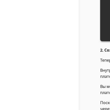
2. С
Тепе
Внут
плат
Вы м
плат
Поск
чере