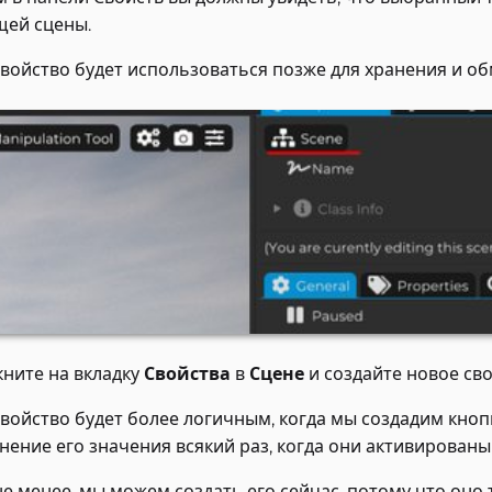
щей сцены.
свойство будет использоваться позже для хранения и 
ните на вкладку
Свойства
в
Сцене
и создайте новое св
свойство будет более логичным, когда мы создадим кноп
нение его значения всякий раз, когда они активированы
не менее, мы можем создать его сейчас, потому что оно