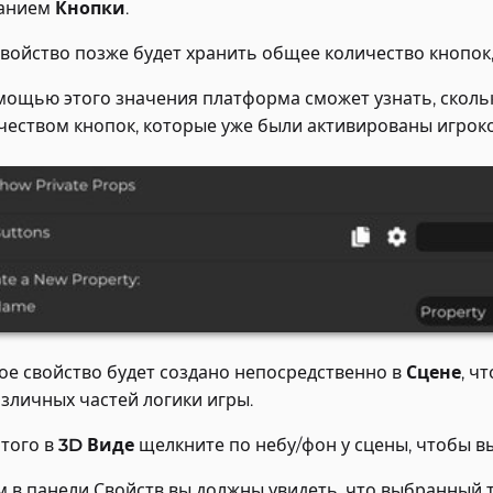
анием
Кнопки
.
свойство позже будет хранить общее количество кнопок,
мощью этого значения платформа сможет узнать, сколько
чеством кнопок, которые уже были активированы игрок
ое свойство будет создано непосредственно в
Сцене
, ч
азличных частей логики игры.
этого в
3D Виде
щелкните по небу/фон у сцены, чтобы в
м в панели Свойств вы должны увидеть, что выбранный т