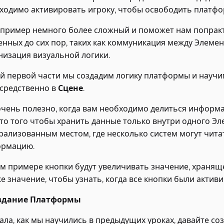
ходимо активировать игроку, чтобы освободить платфо
 пример немного более сложный и поможет нам попракт
енных до сих пор, таких как коммуникация между Элемен
низация визуальной логики.
ой первой части мы создадим логику платформы и научи
средственно в
Сцене
.
очень полезно, когда вам необходимо делиться информ
то того чтобы хранить данные только внутри одного Эл
рализованным местом, где несколько систем могут чита
рмацию.
ом примере кнопки будут увеличивать значение, храняще
же значение, чтобы узнать, когда все кнопки были актив
оздание Платформы
ала, как мы научились в предыдущих уроках, давайте с