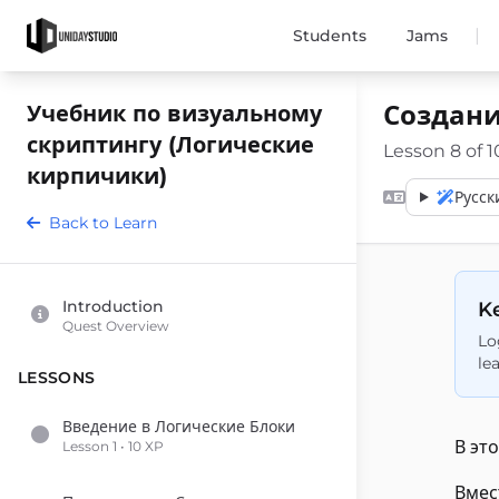
|
Students
Jams
Создани
Учебник по визуальному
скриптингу (Логические
Lesson 8 of 1
кирпичики)
Русск
Back to Learn
Introduction
Ke
Quest Overview
Lo
le
LESSONS
Введение в Логические Блоки
В эт
Lesson 1 • 10 XP
Вмес