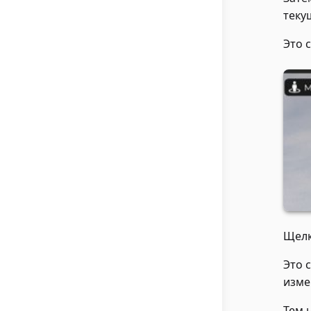
теку
Это 
Щелк
Это 
изме
Тем 