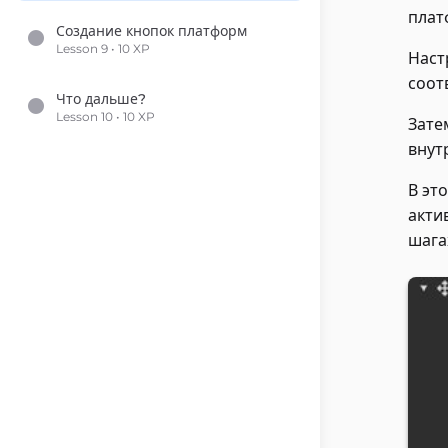
плат
Создание кнопок платформ
Lesson 9 • 10 XP
Наст
соот
Что дальше?
Lesson 10 • 10 XP
Зате
внут
В эт
акти
шага