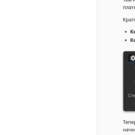
плат
Крат
К
К
Тепе
начн