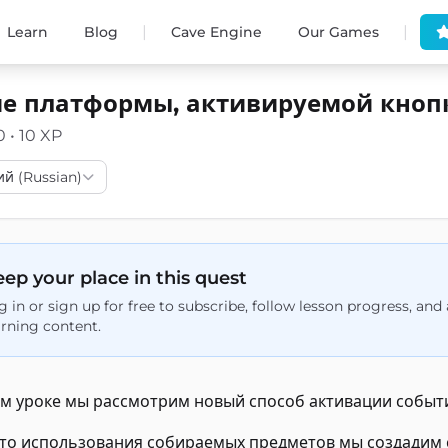
|
|
Learn
Blog
Cave Engine
Our Games
е платформы, активируемой кноп
0 • 10 XP
ий (Russian)
ep your place in this quest
g in or sign up for free to subscribe, follow lesson progress, an
arning content.
ом уроке мы рассмотрим новый способ активации событи
то использования собираемых предметов мы создадим с