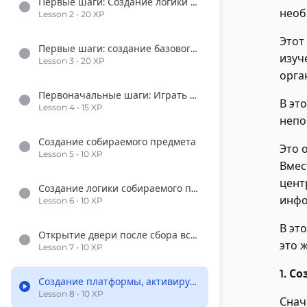
Первые шаги: Создание логики прыжка для игрока
необ
Lesson 2 • 20 XP
Этот
Первые шаги: создание базового движения игрока
изуч
Lesson 3 • 20 XP
орга
Первоначальные шаги: Играть анимации персонажа
В эт
Lesson 4 • 15 XP
непо
Создание собираемого предмета
Это 
Lesson 5 • 10 XP
Вмес
цент
Создание логики собираемого предмета
инфо
Lesson 6 • 10 XP
В эт
Открытие двери после сбора всех предметов
это 
Lesson 7 • 10 XP
1. С
Создание платформы, активируемой кнопкой
Lesson 8 • 10 XP
Снач