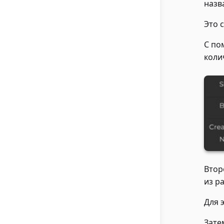
назв
Это 
С по
коли
Втор
из р
Для 
Зате