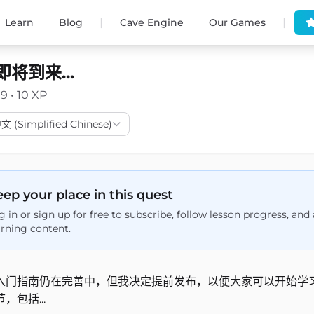
|
|
Learn
Blog
Cave Engine
Our Games
将到来...
19 • 10 XP
(Simplified Chinese)
ep your place in this quest
g in or sign up for free to subscribe, follow lesson progress, an
arning content.
入门指南仍在完善中，但我决定提前发布，以便大家可以开始学
，包括...