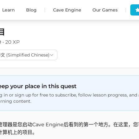
|
|
Learn
Blog
Cave Engine
Our Games
目
9 • 20 XP
(Simplified Chinese)
ep your place in this quest
g in or sign up for free to subscribe, follow lesson progress, an
arning content.
管理器是您启动Cave Engine后看到的第一个地方。在这里
计算机上的项目。