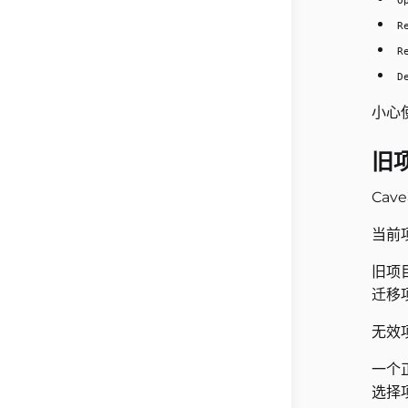
O
R
R
D
小心
旧
Ca
当前
旧项
迁移
无效
一个
选择