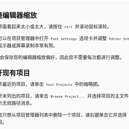
整编辑器缩放
界面看起来太小或太大，请按住
并滚动鼠标滚轮。
Ctrl
可以在项目管理器中打开
选项卡并调整
Font Settings
Editor In
显示器或屏幕录制非常有用。
ve会保存您的编辑器缩放偏好，因此您不需要每次都进行调整。
开现有项目
开最近的项目，请单击
中的缩略图。
Your Projects
开未列出的项目，请单击
并选择项目的主文件夹
Browse Project...
示无效路径消息。
您只想从项目管理器列表中删除一个项目，请右键单击它并选择
目。