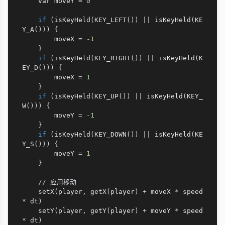
    var moveY 
=
0
if
(
isKeyHeld
(
KEY_LEFT
(
)
)
|
|
 isKeyHeld
(
KE
Y_A
(
)
)
)
{
        moveX 
=
-
1
}
if
(
isKeyHeld
(
KEY_RIGHT
(
)
)
|
|
 isKeyHeld
(
K
EY_D
(
)
)
)
{
        moveX 
=
1
}
if
(
isKeyHeld
(
KEY_UP
(
)
)
|
|
 isKeyHeld
(
KEY_
W
(
)
)
)
{
        moveY 
=
-
1
}
if
(
isKeyHeld
(
KEY_DOWN
(
)
)
|
|
 isKeyHeld
(
KE
Y_S
(
)
)
)
{
        moveY 
=
1
}
//
 应用移动

    setX
(
player
,
 getX
(
player
)
+
 moveX 
*
 speed 
*
 dt
)
    setY
(
player
,
 getY
(
player
)
+
 moveY 
*
 speed 
*
 dt
)