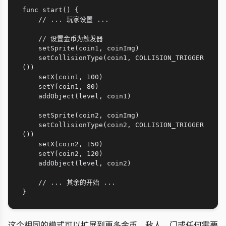
func start() {

    // ... 玩家设置 ...

    // 设置金币为触发器

    setSprite(coin1, coinImg)

    setCollisionType(coin1, COLLISION_TRIGGER
())

    setX(coin1, 100)

    setY(coin1, 80)

    addObject(level, coin1)

    setSprite(coin2, coinImg)

    setCollisionType(coin2, COLLISION_TRIGGER
())

    setX(coin2, 150)

    setY(coin2, 120)

    addObject(level, coin2)

    // ... 其余的开始 ...

这个相同的模式可以扩展到更多金币、敌人、门或任何需要