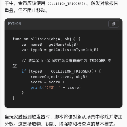
子中，金币应该使用
。触发对象报告
COLLISION_TRIGGER()
重叠，但不阻止移动。
PYTHON
func onCollision
(
objA
,
 objB
)
{
    var nameB 
=
 getName
(
objB
)
    var typeB 
=
 getCollisionType
(
objB
)
//
 收集金币（金币应在场景编辑器中为 TRIGGER 类
型）

if
(
typeB 
==
 COLLISION_TRIGGER
(
)
)
{
        removeObject
(
level
,
 objB
)
        score 
=
 score 
+
1
print
(
"分数: "
+
 score
)
}
}
当玩家触碰到触发器时，脚本将该对象从场景中移除并增加
分数。这是拾取物、钥匙、增强物和检查点的基本模式。