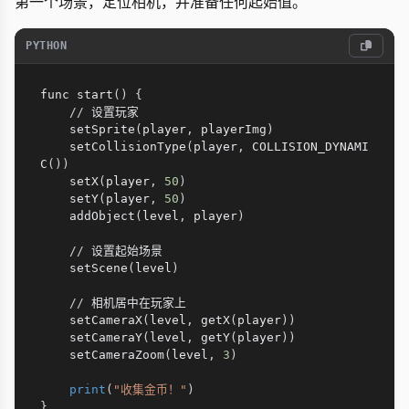
第一个场景，定位相机，并准备任何起始值。
PYTHON
func start
(
)
{
//
 设置玩家

    setSprite
(
player
,
 playerImg
)
    setCollisionType
(
player
,
 COLLISION_DYNAMI
C
(
)
)
    setX
(
player
,
50
)
    setY
(
player
,
50
)
    addObject
(
level
,
 player
)
//
 设置起始场景

    setScene
(
level
)
//
 相机居中在玩家上

    setCameraX
(
level
,
 getX
(
player
)
)
    setCameraY
(
level
,
 getY
(
player
)
)
    setCameraZoom
(
level
,
3
)
print
(
"收集金币！"
)
}