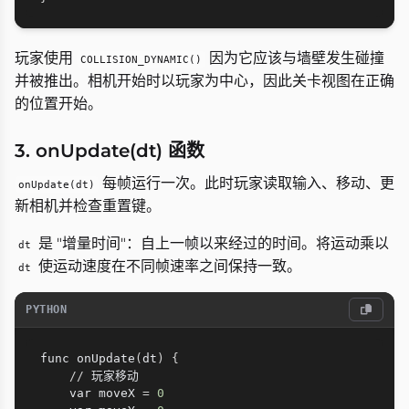
玩家使用
因为它应该与墙壁发生碰撞
COLLISION_DYNAMIC()
并被推出。相机开始时以玩家为中心，因此关卡视图在正确
的位置开始。
3. onUpdate(dt) 函数
每帧运行一次。此时玩家读取输入、移动、更
onUpdate(dt)
新相机并检查重置键。
是 "增量时间"：自上一帧以来经过的时间。将运动乘以
dt
使运动速度在不同帧速率之间保持一致。
dt
PYTHON
func onUpdate
(
dt
)
{
//
 玩家移动

    var moveX 
=
0