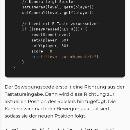
//
 Kamera folgt Spieler

    setCameraX
(
level
,
 getX
(
player
)
)
    setCameraY
(
level
,
 getY
(
player
)
)
//
 Level mit R
-
Taste zurücksetzen

if
(
isKeyPressed
(
KEY_R
(
)
)
)
{
        resetScene
(
level
)
        setX
(
player
,
50
)
        setY
(
player
,
50
)
        score 
=
0
print
(
"Level zurückgesetzt!"
)
}
}
Der Bewegungscode erstellt eine Richtung aus der
Tastatureingabe. Dann wird diese Richtung zur
aktuellen Position des Spielers hinzugefügt. Die
Kamera wird nach der Bewegung aktualisiert,
sodass sie der neuen Position folgt.