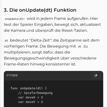
3. Die onUpdate(dt) Funktion
wird in jedem Frame aufgerufen. Hier
onUpdate(dt)
liest der Spieler Eingaben, bewegt sich, aktualisiert
die Kamera und überprüft die Reset-Tasten.
bedeutet "Delta-Zeit": die Zeitspanne seit dem
dt
vorherigen Frame. Die Bewegung mit
zu
dt
multiplizieren, sorgt dafür, dass die
Bewegungsgeschwindigkeit über verschiedene
Frame-Raten hinweg konsistenter ist.
PYTHON
func onUpdate
(
dt
)
{
//
 Spielerbewegung

    var moveX 
=
0
    var moveY 
=
0