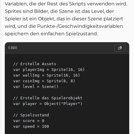
Variablen, die der Rest des Skripts verwenden wird.
Sprites sind Bilder, die Szene ist das Level, der
Spieler ist ein Objekt, das in dieser Szene platziert
wird, und die Punkte-/Geschwindigkeitsvariablen
speichern den einfachen Spielzustand.
CODE
// Erstelle Assets

var playerImg = Sprite(16, 16)

var wallImg = Sprite(16, 16)

var coinImg = Sprite(8, 8)

var level = Scene()

// Erstelle das Spielerobjekt

var player = Object("Player")

// Spielzustand

var score = 0
