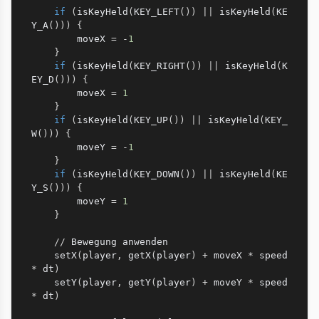
if
(
isKeyHeld
(
KEY_LEFT
(
)
)
|
|
 isKeyHeld
(
KE
Y_A
(
)
)
)
{
        moveX 
=
-
1
}
if
(
isKeyHeld
(
KEY_RIGHT
(
)
)
|
|
 isKeyHeld
(
K
EY_D
(
)
)
)
{
        moveX 
=
1
}
if
(
isKeyHeld
(
KEY_UP
(
)
)
|
|
 isKeyHeld
(
KEY_
W
(
)
)
)
{
        moveY 
=
-
1
}
if
(
isKeyHeld
(
KEY_DOWN
(
)
)
|
|
 isKeyHeld
(
KE
Y_S
(
)
)
)
{
        moveY 
=
1
}
//
 Bewegung anwenden

    setX
(
player
,
 getX
(
player
)
+
 moveX 
*
 speed 
*
 dt
)
    setY
(
player
,
 getY
(
player
)
+
 moveY 
*
 speed 
*
 dt
)