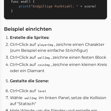
func end
(
)
{
print
(
"Endgültige Punktzahl: "
+
 score
)
}
Beispiel einrichten
Erstelle die Sprites:
Ctrl+Click auf
, zeichne einen Charakter
playerImg
(zum Beispiel eine einfache Strichfigur)
Ctrl+Click auf
, zeichne einen festen Block
wallImg
Ctrl+Click auf
, zeichne einen kleinen Kreis
coinImg
oder ein Diamant
Gestalte die Szene:
Ctrl+Click auf
level
Wähle
im linken Panel, setze die Kollision
wallImg
auf "Statisch"
Male Wände um die Ränder und erstelle ein