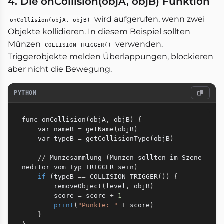
4. Die onCollision(objA, objB) Funktion
wird aufgerufen, wenn zwei
onCollision(objA, objB)
Objekte kollidieren. In diesem Beispiel sollten
Münzen
verwenden.
COLLISION_TRIGGER()
Triggerobjekte melden Überlappungen, blockieren
aber nicht die Bewegung.
PYTHON
func onCollision
(
objA
,
 objB
)
{
    var nameB 
=
 getName
(
objB
)
    var typeB 
=
 getCollisionType
(
objB
)
//
 Münzesammlung 
(
Münzen sollten im Szene
neditor vom Typ TRIGGER sein
)
if
(
typeB 
==
 COLLISION_TRIGGER
(
)
)
{
        removeObject
(
level
,
 objB
)
        score 
=
 score 
+
1
print
(
"Punkte: "
+
 score
)
}