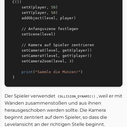
C
(
)
)
    setX
(
player
,
50
)
    setY
(
player
,
50
)
    addObject
(
level
,
 player
)
//
 Anfangsszene festlegen

    setScene
(
level
)
//
 Kamera auf Spieler zentrieren

    setCameraX
(
level
,
 getX
(
player
)
)
    setCameraY
(
level
,
 getY
(
player
)
)
    setCameraZoom
(
level
,
3
)
print
(
"Sammle die Münzen!"
)
}
Der Spieler verwendet
, weil er mit
COLLISION_DYNAMIC()
Wänden zusammenstoßen und aus ihnen
herausgeschoben werden sollte. Die Kamera
beginnt zentriert auf dem Spieler, so dass die
Levelansicht an der richtigen Stelle beginnt.