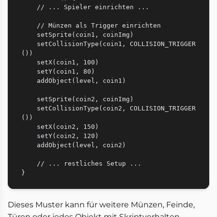
    // ... Spieler einrichten ...

    // Münzen als Trigger einrichten

    setSprite(coin1, coinImg)

    setCollisionType(coin1, COLLISION_TRIGGER
())

    setX(coin1, 100)

    setY(coin1, 80)

    addObject(level, coin1)

    setSprite(coin2, coinImg)

    setCollisionType(coin2, COLLISION_TRIGGER
())

    setX(coin2, 150)

    setY(coin2, 120)

    addObject(level, coin2)

    // ... restliches Setup ...

Dieses Muster kann für weitere Münzen, Feinde,
Türen oder jedes Objekt mit Skriptverhalten