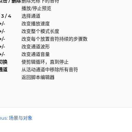
击 / 删除
删除光标下的音符
播放/停止预览
/ 3 / 4
选择通道
/-
改变播放速度
/-
改变整个模式长度
/-
改变每个放置音符持续的步骤数
/-
改变通道波形
/-
改变通道音量
切换
使剪辑循环，直到停止
通道
从活动通道中移除所有音符
返回脚本编辑器
ious: 场景与对象