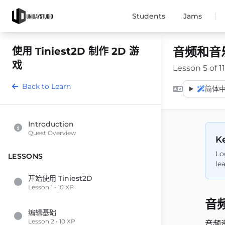
|
Students
Jams
音频和音
使用 Tiniest2D 制作 2D 游
戏
Lesson 5 of 11
Back to Learn
简体中文 
Introduction
Quest Overview
Ke
Lo
LESSONS
le
开始使用 Tiniest2D
Lesson 1 • 10 XP
音
编辑基础
Lesson 2 • 10 XP
音频