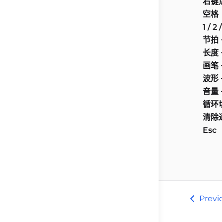
右键点
空格
1 / 2 
节拍 +
长度 +
画笔 +
波形 +
音量 +
循环
清除
Esc
Prev