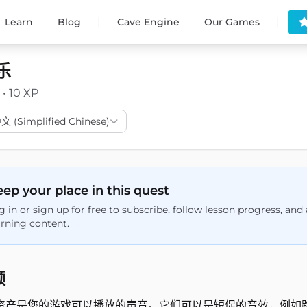
|
|
Learn
Blog
Cave Engine
Our Games
乐
 • 10 XP
(Simplified Chinese)
ep your place in this quest
g in or sign up for free to subscribe, follow lesson progress, an
arning content.
频
资产是您的游戏可以播放的声音。它们可以是短促的音效，例如跳跃和