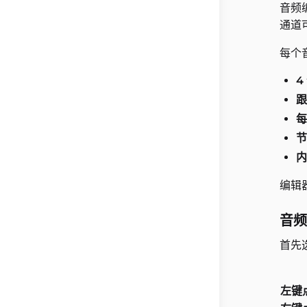
音频
通道
每个
4
跟
每
节
内
编辑
音频
首先
左键