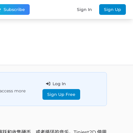
Subscribe
Sign In
Sign Up
Log In
d access more
Sign Up Free
收集硬币，或者循环的音乐。Tiniest2D 使用