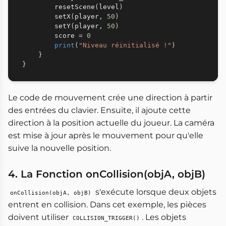
        resetScene
(
level
)
        setX
(
player
,
50
)
        setY
(
player
,
50
)
        score 
=
0
print
(
"Niveau réinitialisé !"
)
}
}
Le code de mouvement crée une direction à partir
des entrées du clavier. Ensuite, il ajoute cette
direction à la position actuelle du joueur. La caméra
est mise à jour après le mouvement pour qu'elle
suive la nouvelle position.
4. La Fonction onCollision(objA, objB)
s'exécute lorsque deux objets
onCollision(objA, objB)
entrent en collision. Dans cet exemple, les pièces
doivent utiliser
. Les objets
COLLISION_TRIGGER()