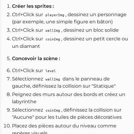
Créer les sprites :
Ctrl+Click sur
, dessinez un personnage
playerImg
(par exemple, une simple figure en bâton)
Ctrl+Click sur
, dessinez un bloc solide
wallImg
Ctrl+Click sur
, dessinez un petit cercle ou
coinImg
un diamant
Concevoir la scène :
Ctrl+Click sur
level
Sélectionnez
dans le panneau de
wallImg
gauche, définissez la collision sur "Statique"
Peignez des murs autour des bords et créez un
labyrinthe
Sélectionnez
, définissez la collision sur
coinImg
"Aucune" pour les tuiles de pièces décoratives
Placez des pièces autour du niveau comme
repères visuels