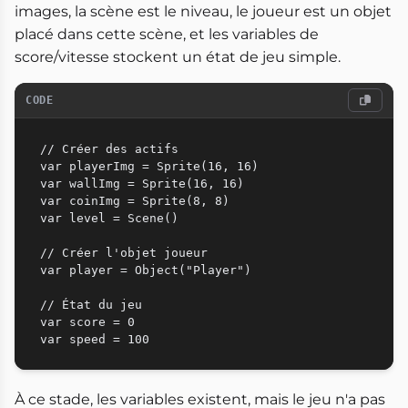
images, la scène est le niveau, le joueur est un objet
placé dans cette scène, et les variables de
score/vitesse stockent un état de jeu simple.
CODE
// Créer des actifs

var playerImg = Sprite(16, 16)

var wallImg = Sprite(16, 16)

var coinImg = Sprite(8, 8)

var level = Scene()

// Créer l'objet joueur

var player = Object("Player")

// État du jeu

var score = 0

À ce stade, les variables existent, mais le jeu n'a pas