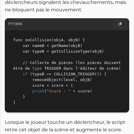
déclencheurs signalent les chevauchements, mais
ne bloquent pas le mouvement.
PYTHON
func onCollision
(
objA
,
 objB
)
{
    var nameB 
=
 getName
(
objB
)
    var typeB 
=
 getCollisionType
(
objB
)
//
 Collecte de pièces 
(
les pièces doivent 
être de 
type
 TRIGGER dans l'éditeur de scène
)
if
(
typeB 
==
 COLLISION_TRIGGER
(
)
)
{
        removeObject
(
level
,
 objB
)
        score 
=
 score 
+
1
print
(
"Score : "
+
 score
)
}
}
Lorsque le joueur touche un déclencheur, le script
retire cet objet de la scène et augmente le score.