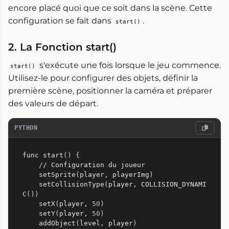
encore placé quoi que ce soit dans la scène. Cette
configuration se fait dans
.
start()
2. La Fonction start()
s'exécute une fois lorsque le jeu commence.
start()
Utilisez-le pour configurer des objets, définir la
première scène, positionner la caméra et préparer
des valeurs de départ.
PYTHON
func start
(
)
{
//
 Configuration du joueur

    setSprite
(
player
,
 playerImg
)
    setCollisionType
(
player
,
 COLLISION_DYNAMI
C
(
)
)
    setX
(
player
,
50
)
    setY
(
player
,
50
)
    addObject
(
level
,
 player
)