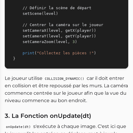
//
 Définir la scène de départ

    setScene
(
level
)
//
 Centrer la caméra sur le joueur

    setCameraX
(
level
,
 getX
(
player
)
)
    setCameraY
(
level
,
 getY
(
player
)
)
    setCameraZoom
(
level
,
3
)
print
(
"Collectez les pièces !"
)
}
Le joueur utilise
car il doit entrer
COLLISION_DYNAMIC()
en collision et être repoussé par les murs. La caméra
commence centrée sur le joueur afin que la vue du
niveau commence au bon endroit.
3. La Fonction onUpdate(dt)
s'exécute à chaque image. C'est ici que
onUpdate(dt)