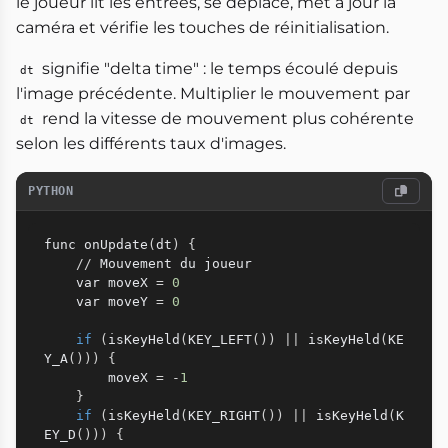
le joueur lit les entrées, se déplace, met à jour la
caméra et vérifie les touches de réinitialisation.
signifie "delta time" : le temps écoulé depuis
dt
l'image précédente. Multiplier le mouvement par
rend la vitesse de mouvement plus cohérente
dt
selon les différents taux d'images.
PYTHON
func onUpdate
(
dt
)
{
//
 Mouvement du joueur

    var moveX 
=
0
    var moveY 
=
0
if
(
isKeyHeld
(
KEY_LEFT
(
)
)
|
|
 isKeyHeld
(
KE
Y_A
(
)
)
)
{
        moveX 
=
-
1
}
if
(
isKeyHeld
(
KEY_RIGHT
(
)
)
|
|
 isKeyHeld
(
K
EY_D
(
)
)
)
{