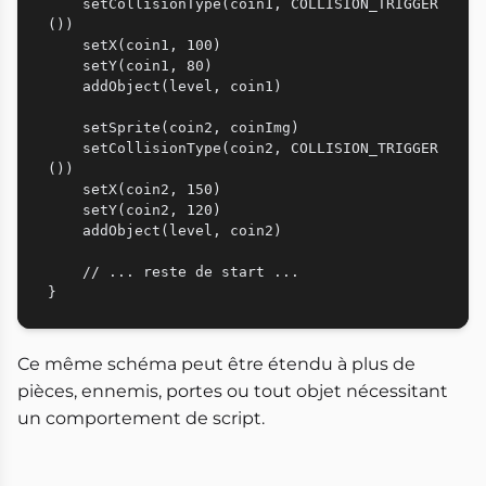
    setCollisionType(coin1, COLLISION_TRIGGER
())

    setX(coin1, 100)

    setY(coin1, 80)

    addObject(level, coin1)

    setSprite(coin2, coinImg)

    setCollisionType(coin2, COLLISION_TRIGGER
())

    setX(coin2, 150)

    setY(coin2, 120)

    addObject(level, coin2)

    // ... reste de start ...

Ce même schéma peut être étendu à plus de
pièces, ennemis, portes ou tout objet nécessitant
un comportement de script.