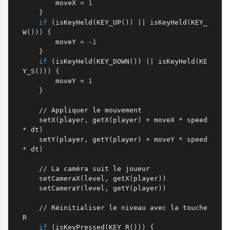
        moveX 
=
1
}
if
(
isKeyHeld
(
KEY_UP
(
)
)
|
|
 isKeyHeld
(
KEY_
W
(
)
)
)
{
        moveY 
=
-
1
}
if
(
isKeyHeld
(
KEY_DOWN
(
)
)
|
|
 isKeyHeld
(
KE
Y_S
(
)
)
)
{
        moveY 
=
1
}
//
 Appliquer le mouvement

    setX
(
player
,
 getX
(
player
)
+
 moveX 
*
 speed 
*
 dt
)
    setY
(
player
,
 getY
(
player
)
+
 moveY 
*
 speed 
*
 dt
)
//
 La caméra suit le joueur

    setCameraX
(
level
,
 getX
(
player
)
)
    setCameraY
(
level
,
 getY
(
player
)
)
//
 Réinitialiser le niveau avec la touche 
R

if
(
isKeyPressed
(
KEY_R
(
)
)
)
{