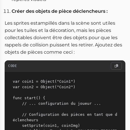
Créer des objets de pièce déclencheurs :
Les sprites estampillés dans la scène sont utiles
pour les tuiles et la décoration, mais les pièces
collectables doivent être des objets pour que les
rappels de collision puissent les retirer. Ajoutez des
objets de pièces comme ceci :
CODE
var coin1 = Object("Coin1")

var coin2 = Object("Coin2")

func start() {

    // ... configuration du joueur ...

    // Configuration des pièces en tant que d
éclencheurs

    setSprite(coin1, coinImg)
