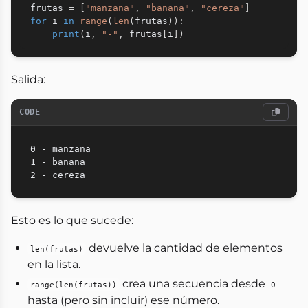
frutas 
=
[
"manzana"
,
"banana"
,
"cereza"
]
for
 i 
in
range
(
len
(
frutas
)
)
:
print
(
i
,
"-"
,
 frutas
[
i
]
)
Salida:
CODE
0 - manzana

1 - banana

Esto es lo que sucede:
devuelve la cantidad de elementos
len(frutas)
en la lista.
crea una secuencia desde
range(len(frutas))
0
hasta (pero sin incluir) ese número.