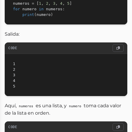
numeros 
=
[
1
,
2
,
3
,
4
,
5
]
for
 numero 
in
 numeros
:
print
(
numero
)
Salida:
CODE
1

2

3

4

Aquí,
es una lista, y
toma cada valor
numeros
numero
de la lista en orden.
CODE