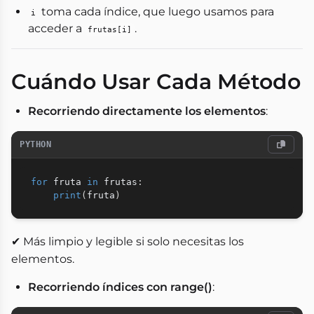
toma cada índice, que luego usamos para
i
acceder a
.
frutas[i]
Cuándo Usar Cada Método
Recorriendo directamente los elementos
:
PYTHON
for
 fruta 
in
 frutas
:
print
(
fruta
)
✔ Más limpio y legible si solo necesitas los
elementos.
Recorriendo índices con range()
: