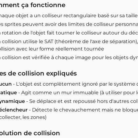
ment ça fonctionne
aque objet a un colliseur rectangulaire basé sur sa taille
s sprites peuvent avoir des limites de colliseur personnal
 rotation de l'objet fait tourner le colliseur autour du dé
 collision utilise le SAT (théorème de l'axe de séparatio
ollision avec leur forme réellement tournée
a collision est vérifiée à chaque image pour les objets 
es de collision expliqués
ucun
- L'objet est complètement ignoré par le système d
tatique
- Agit comme un mur immuable (à utiliser pour le 
ynamique
- Se déplace et est repoussé hors d'autres coll
éclencheur
- Détecte le chevauchement mais ne bloque 
collecter, les zones)
olution de collision