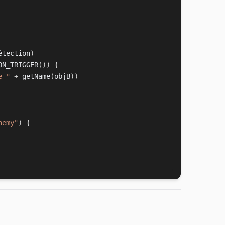
étection
)
ON_TRIGGER
(
)
)
{
e "
+
 getName
(
objB
)
)
nemy"
)
{