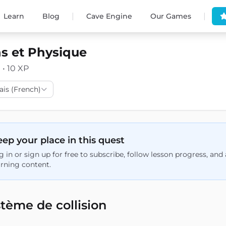
|
|
Learn
Blog
Cave Engine
Our Games
ns et Physique
 • 10 XP
ais (French)
ep your place in this quest
g in or sign up for free to subscribe, follow lesson progress, an
arning content.
tème de collision