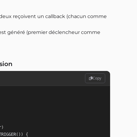
s deux reçoivent un callback (chacun comme
 est généré (premier déclencheur comme
ision
Copy
r
)
TRIGGER
(
)
)
{