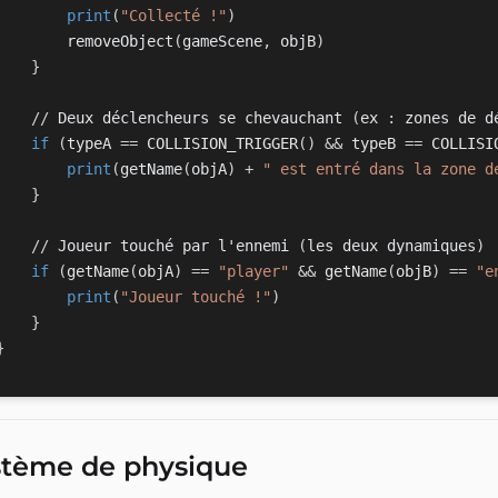
print
(
"Collecté !"
)
        removeObject
(
gameScene
,
 objB
)
}
//
 Deux déclencheurs se chevauchant 
(
ex 
:
 zones de d
if
(
typeA 
==
 COLLISION_TRIGGER
(
)
&
&
 typeB 
==
 COLLISI
print
(
getName
(
objA
)
+
" est entré dans la zone d
}
//
 Joueur touché par l'ennemi 
(
les deux dynamiques
)
if
(
getName
(
objA
)
==
"player"
&
&
 getName
(
objB
)
==
"e
print
(
"Joueur touché !"
)
}
}
stème de physique