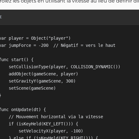
ôlez les objets en utilisant la vitesse au lieu de définir d
E
var player = Object("player")

var jumpForce = -200  // Négatif = vers le haut

func start() {

    setCollisionType(player, COLLISION_DYNAMIC())

    addObject(gameScene, player)

    setGravityY(gameScene, 300)

    setScene(gameScene)



func onUpdate(dt) {

    // Mouvement horizontal via la vitesse

    if (isKeyHeld(KEY_LEFT())) {

        setVelocityX(player, -100)

    } else if (isKeyHeld(KEY_RIGHT())) {
