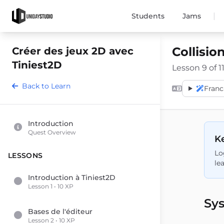
|
Students
Jams
Collisio
Créer des jeux 2D avec
Tiniest2D
Lesson 9 of 11
Back to Learn
Franc
Introduction
Quest Overview
Ke
Lo
LESSONS
le
Introduction à Tiniest2D
Lesson 1 • 10 XP
Sys
Bases de l'éditeur
Lesson 2 • 10 XP