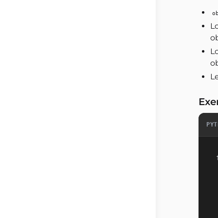
o
L
o
L
o
L
Exe
PYT