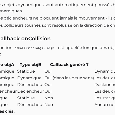
es objets dynamiques sont automatiquement poussés hors
ynamiques
es déclencheurs ne bloquent jamais le mouvement - il
s collideurs tournés sont résolus selon la direction de 
callback onCollision
onction
est appelée lorsque des obj
onCollision(objA, objB)
:
e objA
Type objB
Callback généré ?
amique
Statique
Oui
Dynamique
amique
Dynamique
Oui (dans les deux sens)
Les deux 
amique
Déclencheur
Oui
Déclench
encheur
Déclencheur
Oui
Les deux 
ique
Statique
Non
Les stati
ique
Déclencheur
Non
Aucun ne 
s clés :