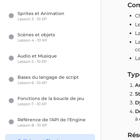
Com
Sprites et Animation
Ch
Lesson 3 • 10 XP
Le
La
Scènes et objets
Lesson 4 • 10 XP
La
c
Audio et Musique
L
Lesson 5 • 10 XP
Typ
Bases du langage de script
Lesson 6 • 10 XP
A
S
Fonctions de la boucle de jeu
D
Lesson 7 • 10 XP
D
à 
Référence de l'API de l'Engine
Lesson 8 • 10 XP
Rés