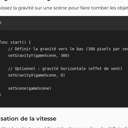
issez la gravité sur une scène pour faire tomber les obj
E
func start() {

    // Définir la gravité vers le bas (300 pixels par sec
    setGravityY(gameScene, 300)

    // Optionnel : gravité horizontale (effet de vent)

    setGravityX(gameScene, 0)

    setScene(gameScene)

isation de la vitesse