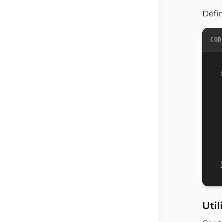
Défin
COD
Util