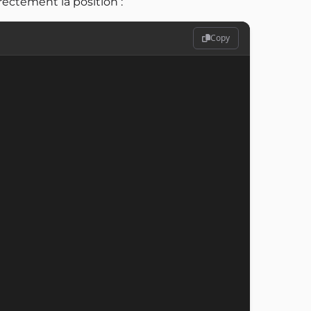
irectement la position :
Copy