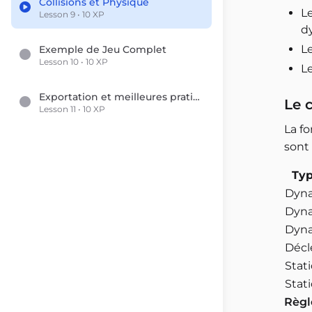
Collisions et Physique
L
Lesson 9 • 10 XP
d
L
Exemple de Jeu Complet
Lesson 10 • 10 XP
Le
Exportation et meilleures pratiques
Le 
Lesson 11 • 10 XP
La f
sont 
Typ
Dyn
Dyn
Dyn
Décl
Stat
Stat
Règle