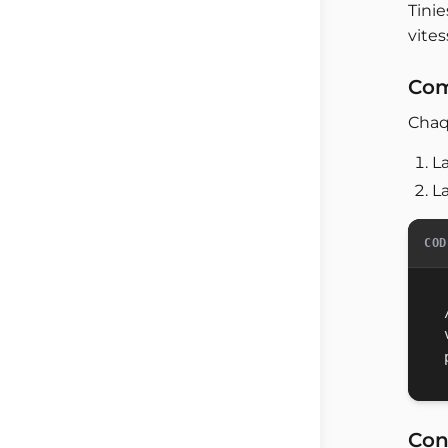
Tini
vite
Com
Chaq
L
L
COD
Con