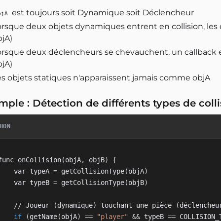
est toujours soit Dynamique soit Déclencheur
bjA
orsque deux objets dynamiques entrent en collision, le
bjA)
orsque deux déclencheurs se chevauchent, un callback
bjA)
es objets statiques n'apparaissent jamais comme objA
mple : Détection de différents types de coll
HON
func onCollision
(
objA
,
 objB
)
{
    var typeA 
=
 getCollisionType
(
objA
)
    var typeB 
=
 getCollisionType
(
objB
)
//
 Joueur 
(
dynamique
)
 touchant une pièce 
(
déclencheu
if
(
getName
(
objA
)
==
"player"
&
&
 typeB 
==
 COLLISION_