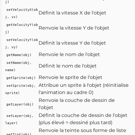
j)
setVelocityX(ob
Définit la vitesse X de l'objet
j, vx)
getVelocityY(ob
Renvoie la vitesse Y de l'objet
j)
setVelocityY(ob
Définit la vitesse Y de l'objet
j, vy)
Renvoie le nom de l'objet
getName(obj)
setName(obj,
Définit le nom de l'objet
name)
Renvoie le sprite de l'objet
getSprite(obj)
Attribue un sprite à l'objet (réinitialise
setSprite(obj,
l'animation au cadre 0)
sprite)
Renvoie la couche de dessin de
getLayer(obj)
l'objet
Définit la couche de dessin de l'objet
setLayer(obj,
(plus élevé = dessiné plus tard)
layer)
Renvoie la teinte sous forme de liste
getTint(obj)