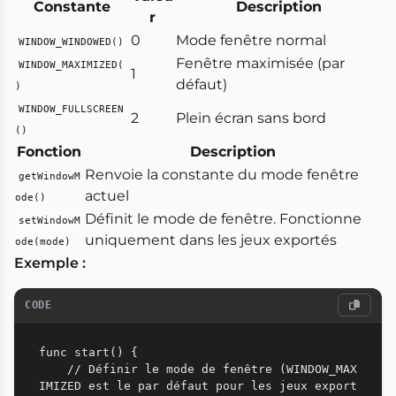
Constante
Description
r
0
Mode fenêtre normal
WINDOW_WINDOWED()
Fenêtre maximisée (par
WINDOW_MAXIMIZED(
1
défaut)
)
WINDOW_FULLSCREEN
2
Plein écran sans bord
()
Fonction
Description
Renvoie la constante du mode fenêtre
getWindowM
actuel
ode()
Définit le mode de fenêtre. Fonctionne
setWindowM
uniquement dans les jeux exportés
ode(mode)
Exemple :
CODE
func start() {

    // Définir le mode de fenêtre (WINDOW_MAX
IMIZED est le par défaut pour les jeux export