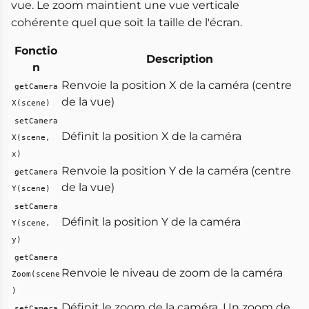
vue. Le zoom maintient une vue verticale
cohérente quel que soit la taille de l'écran.
Fonctio
Description
n
Renvoie la position X de la caméra (centre
getCamera
de la vue)
X(scene)
setCamera
Définit la position X de la caméra
X(scene,
x)
Renvoie la position Y de la caméra (centre
getCamera
de la vue)
Y(scene)
setCamera
Définit la position Y de la caméra
Y(scene,
y)
getCamera
Renvoie le niveau de zoom de la caméra
Zoom(scene
)
Définit le zoom de la caméra. Un zoom de
setCamera