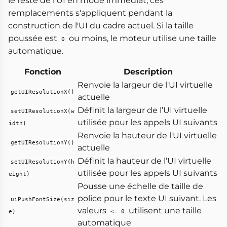
le reste de l'UI en mode immédiat, ces
remplacements s'appliquent pendant la
construction de l'UI du cadre actuel. Si la taille
poussée est
ou moins, le moteur utilise une taille
0
automatique.
Fonction
Description
Renvoie la largeur de l'UI virtuelle
getUIResolutionX()
actuelle
Définit la largeur de l’UI virtuelle
setUIResolutionX(w
utilisée pour les appels UI suivants
idth)
Renvoie la hauteur de l'UI virtuelle
getUIResolutionY()
actuelle
Définit la hauteur de l’UI virtuelle
setUIResolutionY(h
utilisée pour les appels UI suivants
eight)
Pousse une échelle de taille de
police pour le texte UI suivant. Les
uiPushFontSize(siz
valeurs
utilisent une taille
e)
<= 0
automatique