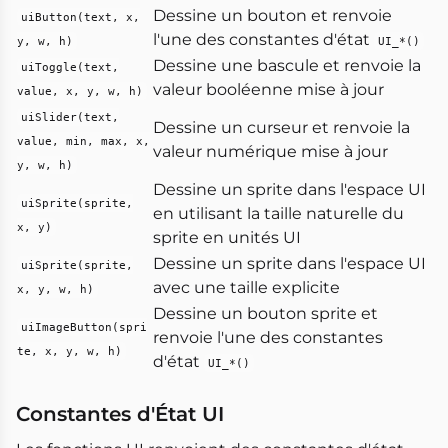
Dessine un bouton et renvoie
uiButton(text, x,
l'une des constantes d'état
y, w, h)
UI_*()
Dessine une bascule et renvoie la
uiToggle(text,
valeur booléenne mise à jour
value, x, y, w, h)
uiSlider(text,
Dessine un curseur et renvoie la
value, min, max, x,
valeur numérique mise à jour
y, w, h)
Dessine un sprite dans l'espace UI
uiSprite(sprite,
en utilisant la taille naturelle du
x, y)
sprite en unités UI
Dessine un sprite dans l'espace UI
uiSprite(sprite,
avec une taille explicite
x, y, w, h)
Dessine un bouton sprite et
uiImageButton(spri
renvoie l'une des constantes
te, x, y, w, h)
d'état
UI_*()
Constantes d'État UI