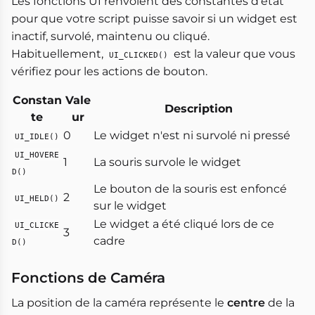
Les fonctions UI renvoient des constantes d'état
pour que votre script puisse savoir si un widget est
inactif, survolé, maintenu ou cliqué.
Habituellement,
est la valeur que vous
UI_CLICKED()
vérifiez pour les actions de bouton.
Constan
Vale
Description
te
ur
0
Le widget n'est ni survolé ni pressé
UI_IDLE()
UI_HOVERE
1
La souris survole le widget
D()
Le bouton de la souris est enfoncé
2
UI_HELD()
sur le widget
Le widget a été cliqué lors de ce
UI_CLICKE
3
cadre
D()
Fonctions de Caméra
La position de la caméra représente le
centre
de la