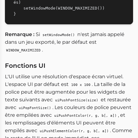
és)

    setWindowMode(WINDOW_MAXIMIZED())

Remarque :
Si
n'est jamais appelé
setWindowMode()
dans un jeu exporté, le par défaut est
.
WINDOW_MAXIMIZED
Fonctions UI
L'UI utilise une résolution d'espace écran virtuel.
L'espace UI par défaut est
. La taille de la
100 x 100
police peut être augmentée pour les widgets de
texte suivants avec
et restaurée
uiPushFontSize(size)
avec
. Les couleurs de police peuvent
uiPopFontSize()
être empilées avec
, et
uiPushFontColor(r, g, b[, a])
les remplissages d'éléments UI peuvent être
empilés avec
. Comme
uiPushElementColor(r, g, b[, a])