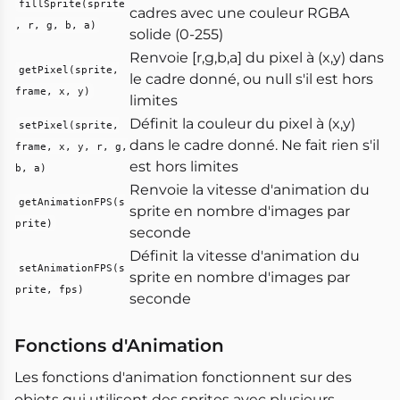
fillSprite(sprite
cadres avec une couleur RGBA
, r, g, b, a)
solide (0-255)
Renvoie [r,g,b,a] du pixel à (x,y) dans
getPixel(sprite,
le cadre donné, ou null s'il est hors
frame, x, y)
limites
Définit la couleur du pixel à (x,y)
setPixel(sprite,
dans le cadre donné. Ne fait rien s'il
frame, x, y, r, g,
est hors limites
b, a)
Renvoie la vitesse d'animation du
getAnimationFPS(s
sprite en nombre d'images par
prite)
seconde
Définit la vitesse d'animation du
setAnimationFPS(s
sprite en nombre d'images par
prite, fps)
seconde
Fonctions d'Animation
Les fonctions d'animation fonctionnent sur des
objets qui utilisent des sprites avec plusieurs