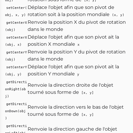
obj)
[x, y]
Déplace l'objet afin que son pivot de
setCenter(
rotation soit à la position mondiale
obj, x, y)
(x, y)
Renvoie la position X du pivot de rotation
getCenterX
dans le monde
(obj)
Déplace l'objet afin que son pivot ait la
setCenterX
position X mondiale
(obj, x)
x
Renvoie la position Y du pivot de rotation
getCenterY
dans le monde
(obj)
Déplace l'objet afin que son pivot ait la
setCenterY
position Y mondiale
(obj, y)
y
getDirecti
Renvoie la direction droite de l'objet
onRight(ob
tourné sous forme de
[x, y]
j)
getDirecti
Renvoie la direction vers le bas de l'objet
onDown(obj
tourné sous forme de
[x, y]
)
getDirecti
Renvoie la direction gauche de l'objet