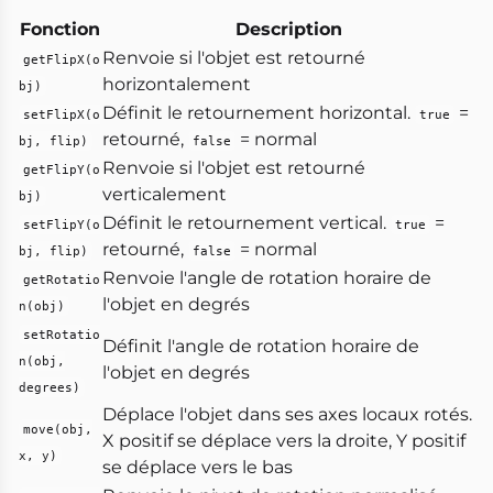
Fonction
Description
Renvoie si l'objet est retourné
getFlipX(o
horizontalement
bj)
Définit le retournement horizontal.
=
setFlipX(o
true
retourné,
= normal
bj, flip)
false
Renvoie si l'objet est retourné
getFlipY(o
verticalement
bj)
Définit le retournement vertical.
=
setFlipY(o
true
retourné,
= normal
bj, flip)
false
Renvoie l'angle de rotation horaire de
getRotatio
l'objet en degrés
n(obj)
setRotatio
Définit l'angle de rotation horaire de
n(obj,
l'objet en degrés
degrees)
Déplace l'objet dans ses axes locaux rotés.
move(obj,
X positif se déplace vers la droite, Y positif
x, y)
se déplace vers le bas