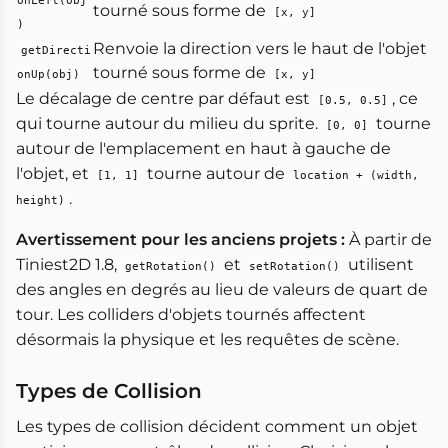
onLeft(obj
tourné sous forme de
[x, y]
)
Renvoie la direction vers le haut de l'objet
getDirecti
tourné sous forme de
onUp(obj)
[x, y]
Le décalage de centre par défaut est
, ce
[0.5, 0.5]
qui tourne autour du milieu du sprite.
tourne
[0, 0]
autour de l'emplacement en haut à gauche de
l'objet, et
tourne autour de
[1, 1]
location + (width,
.
height)
Avertissement pour les anciens projets :
À partir de
Tiniest2D 1.8,
et
utilisent
getRotation()
setRotation()
des angles en degrés au lieu de valeurs de quart de
tour. Les colliders d'objets tournés affectent
désormais la physique et les requêtes de scène.
Types de Collision
Les types de collision décident comment un objet