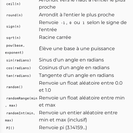
ceil(n)
proche
Arrondit à l'entier le plus proche
round(n)
Renvoie
,
ou
selon le signe de
-1
0
1
sign(n)
l'entrée
Racine carrée
sqrt(n)
pow(base,
Élève une base à une puissance
exponent)
Sinus d'un angle en radians
sin(radians)
Cosinus d'un angle en radians
cos(radians)
Tangente d'un angle en radians
tan(radians)
Renvoie un float aléatoire entre 0.0
random()
et 1.0
Renvoie un float aléatoire entre min
randomRange(min
et max
, max)
Renvoie un entier aléatoire entre
randomInt(min,
min et max (inclusif)
max)
Renvoie pi (3.14159...)
PI()