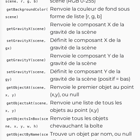
scène (RGB 0-255)
scene, r, g, b)
Renvoie la couleur de fond sous
getBackgroundColor(
forme de liste [r, g, b]
scene)
Renvoie le composant X de la
getGravityX(scene)
gravité de la scène
Définit le composant X de la
setGravityX(scene,
gravité de la scène
gx)
Renvoie le composant Y de la
getGravityY(scene)
gravité de la scène
Définit le composant Y de la
setGravityY(scene,
gravité de la scène (positif = bas)
gy)
Renvoie le premier objet au point
getObjectAt(scene,
(x,y), ou null
x, y)
Renvoie une liste de tous les
getObjectsAt(scene,
objets au point (x,y)
x, y)
Renvoie tous les objets
getObjectsInBox(sce
chevauchant la boîte
ne, x, y, w, h)
Trouve un objet par nom, ou null
getObjectByName(sce