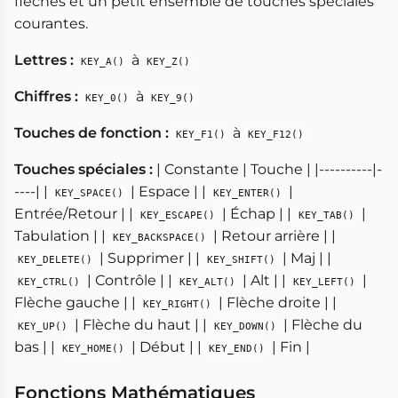
flèches et un petit ensemble de touches spéciales
courantes.
Lettres :
à
KEY_A()
KEY_Z()
Chiffres :
à
KEY_0()
KEY_9()
Touches de fonction :
à
KEY_F1()
KEY_F12()
Touches spéciales :
| Constante | Touche | |----------|-
----| |
| Espace | |
|
KEY_SPACE()
KEY_ENTER()
Entrée/Retour | |
| Échap | |
|
KEY_ESCAPE()
KEY_TAB()
Tabulation | |
| Retour arrière | |
KEY_BACKSPACE()
| Supprimer | |
| Maj | |
KEY_DELETE()
KEY_SHIFT()
| Contrôle | |
| Alt | |
|
KEY_CTRL()
KEY_ALT()
KEY_LEFT()
Flèche gauche | |
| Flèche droite | |
KEY_RIGHT()
| Flèche du haut | |
| Flèche du
KEY_UP()
KEY_DOWN()
bas | |
| Début | |
| Fin |
KEY_HOME()
KEY_END()
Fonctions Mathématiques