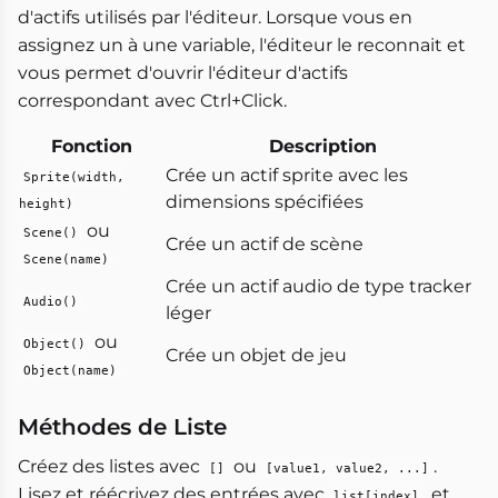
d'actifs utilisés par l'éditeur. Lorsque vous en
assignez un à une variable, l'éditeur le reconnait et
vous permet d'ouvrir l'éditeur d'actifs
correspondant avec Ctrl+Click.
Fonction
Description
Crée un actif sprite avec les
Sprite(width,
dimensions spécifiées
height)
ou
Scene()
Crée un actif de scène
Scene(name)
Crée un actif audio de type tracker
Audio()
léger
ou
Object()
Crée un objet de jeu
Object(name)
Méthodes de Liste
Créez des listes avec
ou
.
[]
[value1, value2, ...]
Lisez et réécrivez des entrées avec
, et
list[index]