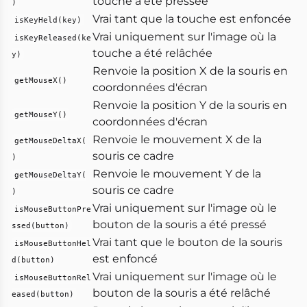
touche a été pressée
)
Vrai tant que la touche est enfoncée
isKeyHeld(key)
Vrai uniquement sur l'image où la
isKeyReleased(ke
touche a été relâchée
y)
Renvoie la position X de la souris en
getMouseX()
coordonnées d'écran
Renvoie la position Y de la souris en
getMouseY()
coordonnées d'écran
Renvoie le mouvement X de la
getMouseDeltaX(
souris ce cadre
)
Renvoie le mouvement Y de la
getMouseDeltaY(
souris ce cadre
)
Vrai uniquement sur l'image où le
isMouseButtonPre
bouton de la souris a été pressé
ssed(button)
Vrai tant que le bouton de la souris
isMouseButtonHel
est enfoncé
d(button)
Vrai uniquement sur l'image où le
isMouseButtonRel
bouton de la souris a été relâché
eased(button)