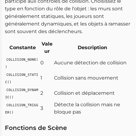
participe aux contrôles de collision. Choisissez le
type en fonction du rôle de l'objet : les murs sont
généralement statiques, les joueurs sont
généralement dynamiques, et les objets à ramasser
sont souvent des déclencheurs.
Vale
Constante
Description
ur
COLLISION_NONE(
0
Aucune détection de collision
)
COLLISION_STATI
1
Collision sans mouvement
C()
COLLISION_DYNAM
2
Collision et déplacement
IC()
Détecte la collision mais ne
COLLISION_TRIGG
3
bloque pas
ER()
Fonctions de Scène