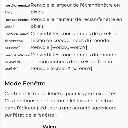
Renvoie la largeur de l'écran/fenêtre en
getScreenWid
pixels
th()
Renvoie la hauteur de l'écran/fenêtre en
getScreenHei
pixels
ght()
Convertit les coordonnées de pixels de
screenToWorl
l'écran en coordonnées du monde.
d(screenX,
Renvoie [worldX, worldY]
screenY)
Convertit les coordonnées du monde
worldToScree
en coordonnées de pixels de l'écran.
n(worldX,
Renvoie [screenX, screenY]
worldY)
Mode Fenêtre
Contrôlez le mode fenêtre pour les jeux exportés.
Ces fonctions n'ont aucun effet lors de la lecture
dans l'éditeur (l'éditeur a une autorité supérieure
sur l'état de la fenêtre).
Valeu