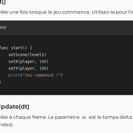
t()
ée une fois lorsque le jeu commence. Utilisez-la pour l'ini
HON
func start
(
)
{
    setScene
(
level1
)
    setX
(
player
,
100
)
    setY
(
player
,
100
)
print
(
"Jeu commencé !"
)
}
pdate(dt)
lée à chaque frame. Le paramètre
est le temps delta
dt
ndes).