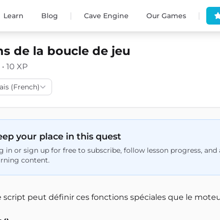
|
|
Learn
Blog
Cave Engine
Our Games
s de la boucle de jeu
 • 10 XP
ais (French)
ep your place in this quest
g in or sign up for free to subscribe, follow lesson progress, an
arning content.
e script peut définir ces fonctions spéciales que le mot