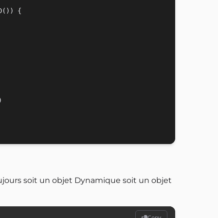
()) {



ujours soit un objet Dynamique soit un objet
Copy