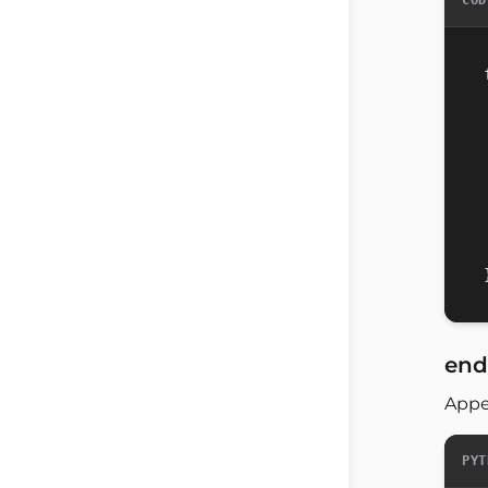
COD
end
Appel
PYT