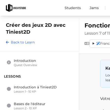
|
Students
Jams
Fonction
Créer des jeux 2D avec
Tiniest2D
Lesson 7 of 11
Back to Learn
Franc
Introduction
Quest Overview
Ke
Lo
LESSONS
le
Introduction à Tiniest2D
Lesson 1 • 10 XP
Votr
Bases de l'éditeur
Lesson 2 • 10 XP