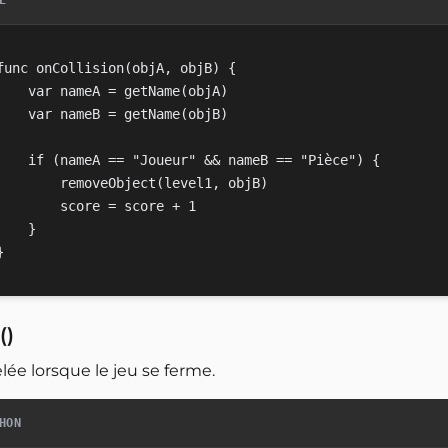
E
func onCollision(objA, objB) {

    var nameA = getName(objA)

    var nameB = getName(objB)

    if (nameA == "Joueur" && nameB == "Pièce") {

        removeObject(level1, objB)

        score = score + 1

    }

()
ée lorsque le jeu se ferme.
HON