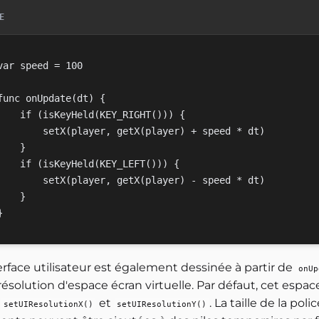
E
var speed = 100

func onUpdate(dt) {

    if (isKeyHeld(KEY_RIGHT())) {

        setX(player, getX(player) + speed * dt)

    }

    if (isKeyHeld(KEY_LEFT())) {

        setX(player, getX(player) - speed * dt)

    }

erface utilisateur est également dessinée à partir de
onUp
ésolution d'espace écran virtuelle. Par défaut, cet espac
c
et
. La taille de la pol
setUIResolutionX()
setUIResolutionY()