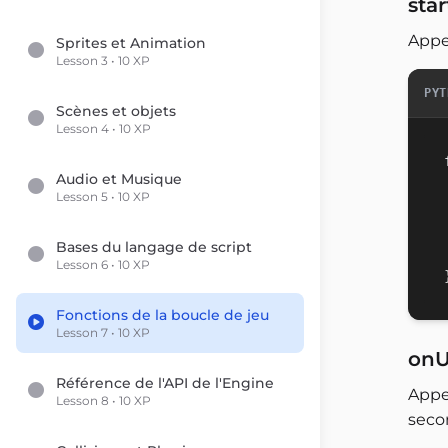
star
Appel
Sprites et Animation
Lesson 3 • 10 XP
PYT
Scènes et objets
Lesson 4 • 10 XP
Audio et Musique
Lesson 5 • 10 XP
Bases du langage de script
Lesson 6 • 10 XP
Fonctions de la boucle de jeu
Lesson 7 • 10 XP
onU
Référence de l'API de l'Engine
Appe
Lesson 8 • 10 XP
seco