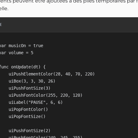
ents peuvent être ajoutées à des piles temporaires par 
lle.
E
var musicOn = true

var volume = 5

func onUpdate(dt) {

    uiPushElementColor(28, 40, 70, 220)

    uiBox(3, 3, 30, 26)

    uiPushFontSize(3)

    uiPushFontColor(255, 220, 120)

    uiLabel("PAUSE", 6, 6)

    uiPopFontColor()

    uiPopFontSize()

    uiPushFontSize(2)

    uiPushFontColor(240, 245, 255)
