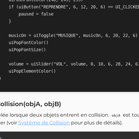
    if (uiButton("REPRENDRE", 6, 12, 20, 6) == UI_CLICKED
        paused = false

    }

    musicOn = uiToggle("MUSIQUE", musicOn, 6, 20, 22, 6)

    uiPopFontColor()

    uiPopFontSize()

    volume = uiSlider("VOL", volume, 0, 10, 6, 28, 24, 6)
    uiPopElementColor()

ollision(objA, objB)
lée lorsque deux objets entrent en collision.
est to
objA
er (voir
Système de Collision
pour plus de détails).