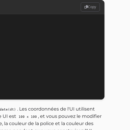
Copy
. Les coordonnées de l'UI utilisent
date(dt)
e UI est
, et vous pouvez le modifier
100 x 100
ice, la couleur de la police et la couleur des