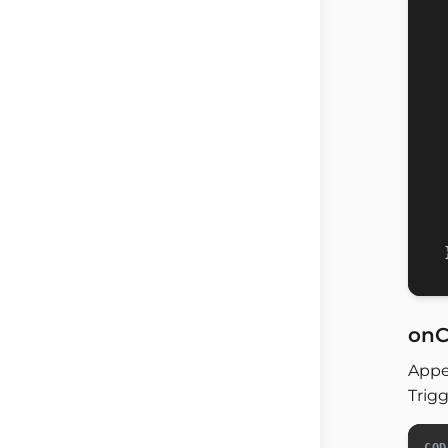
onC
Appe
Trigg