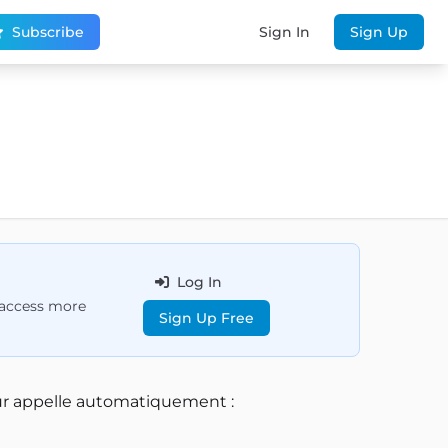
Subscribe
Sign In
Sign Up
Log In
d access more
Sign Up Free
eur appelle automatiquement :