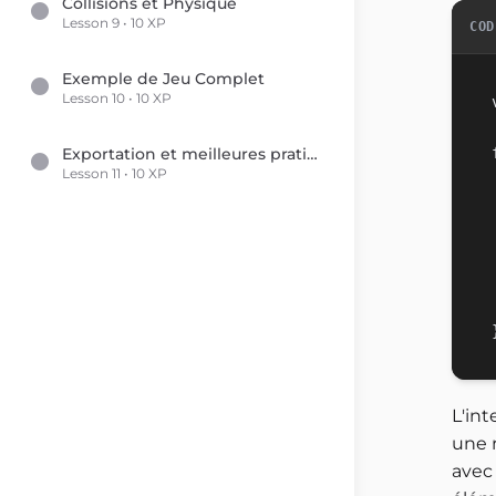
Collisions et Physique
Lesson 9 • 10 XP
COD
Exemple de Jeu Complet
Lesson 10 • 10 XP
Exportation et meilleures pratiques
Lesson 11 • 10 XP
L'int
une r
ave