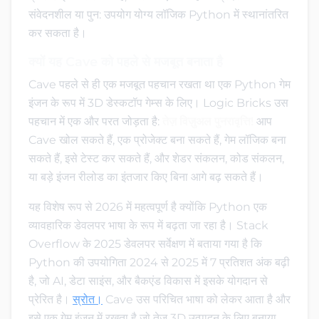
संवेदनशील या पुन: उपयोग योग्य लॉजिक Python में स्थानांतरित
कर सकता है।
क्यों यह Cave को पहले से मजबूत बनाता है
Cave पहले से ही एक मजबूत पहचान रखता था एक Python गेम
इंजन के रूप में 3D डेस्कटॉप गेम्स के लिए। Logic Bricks उस
पहचान में एक और परत जोड़ता है:
तेज़ विज़ुअल पुनरावृत्ति!
आप
Cave खोल सकते हैं, एक प्रोजेक्ट बना सकते हैं, गेम लॉजिक बना
सकते हैं, इसे टेस्ट कर सकते हैं, और शेडर संकलन, कोड संकलन,
या बड़े इंजन रीलोड का इंतजार किए बिना आगे बढ़ सकते हैं।
यह विशेष रूप से 2026 में महत्वपूर्ण है क्योंकि Python एक
व्यावहारिक डेवलपर भाषा के रूप में बढ़ता जा रहा है। Stack
Overflow के 2025 डेवलपर सर्वेक्षण में बताया गया है कि
Python की उपयोगिता 2024 से 2025 में 7 प्रतिशत अंक बढ़ी
है, जो AI, डेटा साइंस, और बैकएंड विकास में इसके योगदान से
प्रेरित है।
स्रोत।
Cave उस परिचित भाषा को लेकर आता है और
इसे एक गेम इंजन में रखता है जो तेज़ 3D उत्पादन के लिए बनाया