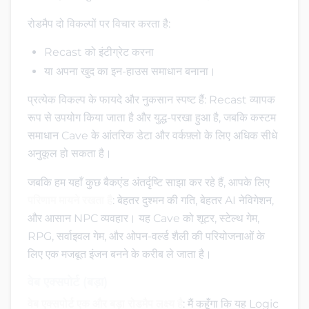
रोडमैप दो विकल्पों पर विचार करता है:
Recast को इंटीग्रेट करना
या अपना खुद का इन-हाउस समाधान बनाना।
प्रत्येक विकल्प के फायदे और नुकसान स्पष्ट हैं: Recast व्यापक
रूप से उपयोग किया जाता है और युद्ध-परखा हुआ है, जबकि कस्टम
समाधान Cave के आंतरिक डेटा और वर्कफ़्लो के लिए अधिक सीधे
अनुकूल हो सकता है।
जबकि हम यहाँ कुछ बैकएंड अंतर्दृष्टि साझा कर रहे हैं, आपके लिए
परिणाम मायने रखता है
: बेहतर दुश्मन की गति, बेहतर AI नेविगेशन,
और आसान NPC व्यवहार। यह Cave को शूटर, स्टेल्थ गेम,
RPG, सर्वाइवल गेम, और ओपन-वर्ल्ड शैली की परियोजनाओं के
लिए एक मजबूत इंजन बनने के करीब ले जाता है।
वेब एक्सपोर्ट (बड़ा)
वेब एक्सपोर्ट एक और बड़ा रोडमैप लक्ष्य है
: मैं कहूँगा कि यह Logic