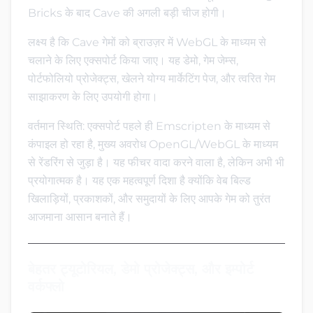
Bricks के बाद Cave की अगली बड़ी चीज होगी।
लक्ष्य है कि Cave गेमों को ब्राउज़र में WebGL के माध्यम से
चलाने के लिए एक्सपोर्ट किया जाए। यह डेमो, गेम जेम्स,
पोर्टफोलियो प्रोजेक्ट्स, खेलने योग्य मार्केटिंग पेज, और त्वरित गेम
साझाकरण के लिए उपयोगी होगा।
वर्तमान स्थिति: एक्सपोर्ट पहले ही Emscripten के माध्यम से
कंपाइल हो रहा है, मुख्य अवरोध OpenGL/WebGL के माध्यम
से रेंडरिंग से जुड़ा है। यह फीचर वादा करने वाला है, लेकिन अभी भी
प्रयोगात्मक है। यह एक महत्वपूर्ण दिशा है क्योंकि वेब बिल्ड
खिलाड़ियों, प्रकाशकों, और समुदायों के लिए आपके गेम को तुरंत
आजमाना आसान बनाते हैं।
बेहतर ट्यूटोरियल, डेमो प्रोजेक्ट्स, और इम्पोर्ट
वर्कफ्लो