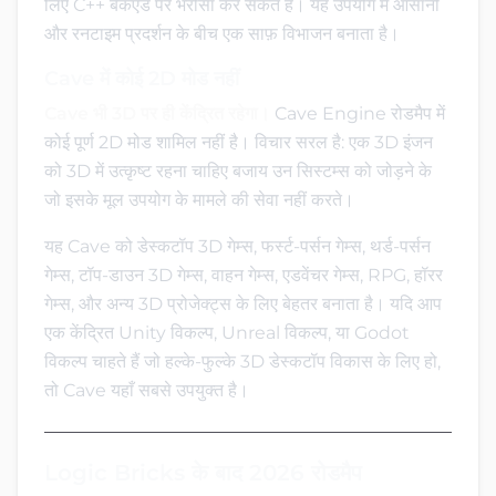
लिए C++ बैकएंड पर भरोसा कर सकते हैं। यह उपयोग में आसानी
और रनटाइम प्रदर्शन के बीच एक साफ़ विभाजन बनाता है।
Cave में कोई 2D मोड नहीं
Cave भी 3D पर ही केंद्रित रहेगा।
Cave Engine रोडमैप में
कोई पूर्ण 2D मोड शामिल नहीं है। विचार सरल है: एक 3D इंजन
को 3D में उत्कृष्ट रहना चाहिए बजाय उन सिस्टम्स को जोड़ने के
जो इसके मूल उपयोग के मामले की सेवा नहीं करते।
यह Cave को डेस्कटॉप 3D गेम्स, फर्स्ट-पर्सन गेम्स, थर्ड-पर्सन
गेम्स, टॉप-डाउन 3D गेम्स, वाहन गेम्स, एडवेंचर गेम्स, RPG, हॉरर
गेम्स, और अन्य 3D प्रोजेक्ट्स के लिए बेहतर बनाता है। यदि आप
एक केंद्रित Unity विकल्प, Unreal विकल्प, या Godot
विकल्प चाहते हैं जो हल्के-फुल्के 3D डेस्कटॉप विकास के लिए हो,
तो Cave यहाँ सबसे उपयुक्त है।
Logic Bricks के बाद 2026 रोडमैप