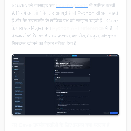
Studio की वेबसाइट अब
Learn Quests
भी शामिल करती
है, जिसमें उन लोगों के लिए सामग्री है जो Python सीखना चाहते
हैं और गेम डेवलपमेंट के लॉजिक पक्ष को समझना चाहते हैं। Cave
के पास एक बिल्कुल नया
Python API reference
भी है, जो
डेवलपर्स को गेम बनाते समय फ़ंक्शंस, क्लासेस, मेथड्स, और इंजन
सिस्टम्स खोजने का बेहतर तरीका देता है।
नए Cave उपयोगकर्ताओं के लिए इसका क्या मतलब है