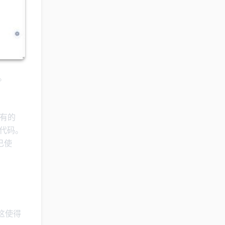
。
现有的
统代码。
已使
。这使得