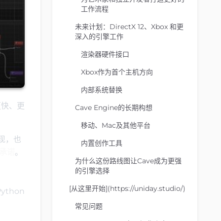
工作流程
未来计划：DirectX 12、Xbox 和更
深入的引擎工作
渲染器硬件接口
Xbox作为首个主机方向
内部系统替换
更快、更
Cave Engine的长期构想
移动、Mac及其他平台
实现，也
内置创作工具
承诺
。
为什么这份路线图让Cave成为更强
的引擎选择
[从这里开始](https://uniday.studio/)
thon
常见问题