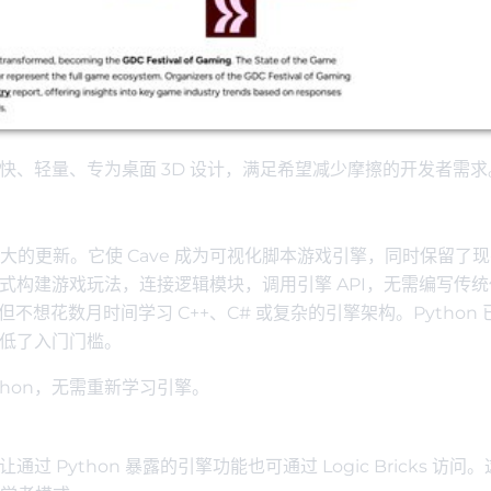
：快、轻量、专为桌面 3D 设计，满足希望减少摩擦的开发者需求
Engine 最大的更新。它使 Cave 成为可视化脚本游戏引擎，同时保留了
方式构建游戏玩法，连接逻辑模块，调用引擎 API，无需编写传
不想花数月时间学习 C++、C# 或复杂的引擎架构。Python 
一步降低了入门门槛。
hon，无需重新学习引擎。
计让通过 Python 暴露的引擎功能也可通过 Logic Bricks 访问