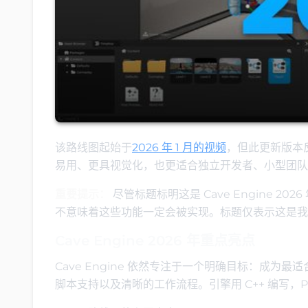
该路线图起始于
2026 年 1 月的视频
，但此更新版本反映
易用、更具视觉化，也更适合独立开发者、小型团队、
重要提示：
尽管标题标明这是 Cave Engine 2
不意味着这些功能一定会被实现。标题仅表示这是我们从
Cave Engine 2026 年重点亮点
Cave Engine 依然专注于一个明确目标：成为最
脚本支持以及清晰的工作流程。引擎用 C++ 编写，Pyth