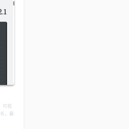
、可视
长，最