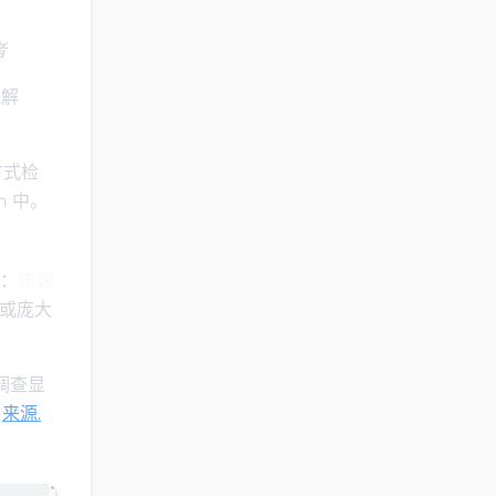
者
理解
方式检
n 中。
值：
快速
译或庞大
者调查显
。
来源.