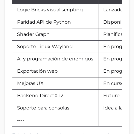
Logic Bricks visual scripting
Lanzado en C
Paridad API de Python
Disponible c
Shader Graph
Planificado
Soporte Linux Wayland
En progreso
AI y programación de enemigos
En progreso
Exportación web
En progreso
Mejoras UX
En curso
Backend DirectX 12
Futuro
Soporte para consolas
Idea a largo 
----