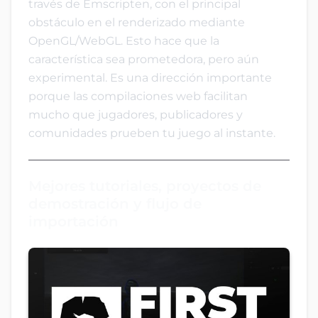
través de Emscripten, con el principal
obstáculo en el renderizado mediante
OpenGL/WebGL. Esto hace que la
característica sea prometedora, pero aún
experimental. Es una dirección importante
porque las compilaciones web facilitan
mucho que jugadores, publicadores y
comunidades prueben tu juego al instante.
Mejores tutoriales, proyectos de
demostración y flujo de
importación