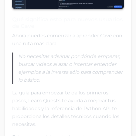
Qué significa esto para nuevos usuarios
de Cave
Ahora puedes comenzar a aprender Cave con
una ruta más clara:
No necesitas adivinar por dónde empezar,
buscar videos al azar o intentar entender
ejemplos a la inversa sólo para comprender
lo básico.
La guía para empezar te da los primeros
pasos, Learn Quests te ayuda a mejorar tus
habilidades y la referencia de Python API te
proporciona los detalles técnicos cuando los
necesitas.