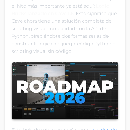
el hito más importante ya está aquí:
Logic
Bricks lanzado en Cave 1.6
. Esto significa que
Cave ahora tiene una solución completa de
scripting visual con paridad con la API de
Python, ofreciéndote dos formas serias de
construir la lógica del juego: código Python o
scripting visual sin código.
Esta hoja de ruta comenzó como
un video de