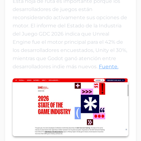
Esta hoja de ruta es importante porque los
desarrolladores de juegos están
reconsiderando activamente sus opciones de
motor. El informe del Estado de la Industria
del Juego GDC 2026 indica que Unreal
Engine fue el motor principal para el 42% de
los desarrolladores encuestados, Unity el 30%,
mientras que Godot ganó atención entre
desarrolladores indie más nuevos.
Fuente.