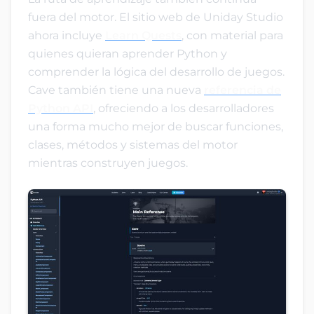
fuera del motor. El sitio web de Uniday Studio
ahora incluye
Learn Quests
, con material para
quienes quieran aprender Python y
comprender la lógica del desarrollo de juegos.
Cave también tiene una nueva
referencia de
Python API
, ofreciendo a los desarrolladores
una forma mucho mejor de buscar funciones,
clases, métodos y sistemas del motor
mientras construyen juegos.