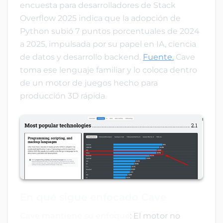
encuesta para desarrolladores de Stack
Overflow 2025 indica que la adopción de
Python subió 7 puntos porcentuales de 2024
a 2025, impulsada por su papel en IA, ciencia
de datos y desarrollo backend.
Fuente.
Cave
toma ese lenguaje familiar y lo coloca dentro
de un motor de juegos hecho para
producción 3D rápida.
En qué sigue enfocado Cave
Cave mantiene su enfoque
: El motor no