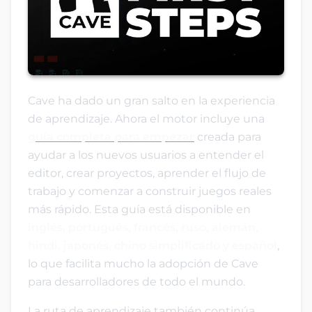
Cave ha dado un gran salto en la experiencia
de aprendizaje. Ahora el motor incluye una
guía completa para empezar
creada para
ayudar a los nuevos usuarios a entender el
editor, crear proyectos, aprender el flujo de
trabajo y comenzar a construir juegos reales
más rápido. Esta guía está disponible en
inglés, portugués, francés, ruso, alemán,
hindi, japonés, chino simplificado y español
,
lo que facilita mucho la adopción de Cave
para desarrolladores de todo el mundo.
La ruta de aprendizaje también continúa