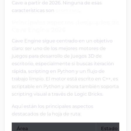
Cave a partir de 2026. Ninguna de esas
características son
promesas
.
Principales aspectos destacados de
Cave Engine 2026
Cave Engine sigue centrado en un objetivo
claro: ser uno de los mejores motores de
juegos para desarrollo de juegos 3D de
escritorio, especialmente si buscas iteración
rápida, scripting en Python y un flujo de
trabajo limpio. El motor está escrito en C++, es
scriptable en Python y ahora también soporta
scripting visual a través de Logic Bricks.
Aquí están los principales aspectos
destacados de la hoja de ruta:
Área
Estado