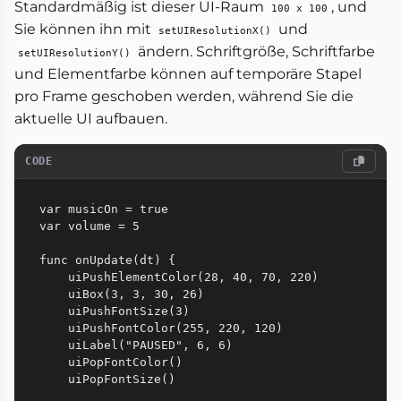
Standardmäßig ist dieser UI-Raum
, und
100 x 100
Sie können ihn mit
und
setUIResolutionX()
ändern. Schriftgröße, Schriftfarbe
setUIResolutionY()
und Elementfarbe können auf temporäre Stapel
pro Frame geschoben werden, während Sie die
aktuelle UI aufbauen.
CODE
var musicOn = true

var volume = 5

func onUpdate(dt) {

    uiPushElementColor(28, 40, 70, 220)

    uiBox(3, 3, 30, 26)

    uiPushFontSize(3)

    uiPushFontColor(255, 220, 120)

    uiLabel("PAUSED", 6, 6)

    uiPopFontColor()

    uiPopFontSize()
