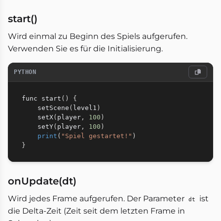
start()
Wird einmal zu Beginn des Spiels aufgerufen.
Verwenden Sie es für die Initialisierung.
PYTHON
func start
(
)
{
    setScene
(
level1
)
    setX
(
player
,
100
)
    setY
(
player
,
100
)
print
(
"Spiel gestartet!"
)
}
onUpdate(dt)
Wird jedes Frame aufgerufen. Der Parameter
ist
dt
die Delta-Zeit (Zeit seit dem letzten Frame in