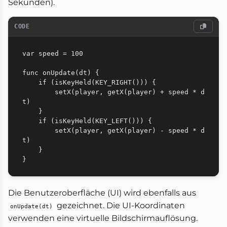
Sekunden).
CODE
var speed = 100

func onUpdate(dt) {

    if (isKeyHeld(KEY_RIGHT())) {

        setX(player, getX(player) + speed * d
t)

    }

    if (isKeyHeld(KEY_LEFT())) {

        setX(player, getX(player) - speed * d
t)

    }

Die Benutzeroberfläche (UI) wird ebenfalls aus
gezeichnet. Die UI-Koordinaten
onUpdate(dt)
verwenden eine virtuelle Bildschirmauflösung.