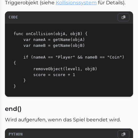
Triggerobjekt (siehe
Kollisionssystem
für Details).
CODE
func onCollision(objA, objB) {

    var nameA = getName(objA)

    var nameB = getName(objB)

    if (nameA == "Player" && nameB == "Coin") 
{

        removeObject(level1, objB)

        score = score + 1

    }

end()
Wird aufgerufen, wenn das Spiel beendet wird.
PYTHON