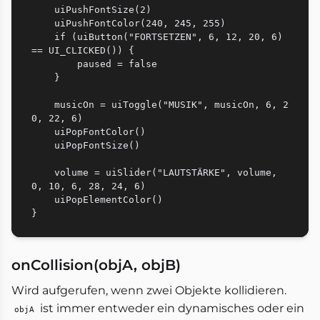
    uiPushFontSize(2)

    uiPushFontColor(240, 245, 255)

    if (uiButton("FORTSETZEN", 6, 12, 20, 6) 
== UI_CLICKED()) {

        paused = false

    }

    musicOn = uiToggle("MUSIK", musicOn, 6, 2
0, 22, 6)

    uiPopFontColor()

    uiPopFontSize()

    volume = uiSlider("LAUTSTÄRKE", volume, 
0, 10, 6, 28, 24, 6)

    uiPopElementColor()

onCollision(objA, objB)
Wird aufgerufen, wenn zwei Objekte kollidieren.
ist immer entweder ein dynamisches oder ein
objA