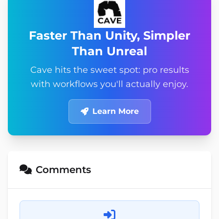
Faster Than Unity, Simpler
Than Unreal
Cave hits the sweet spot: pro results
with workflows you'll actually enjoy.
Learn More
Comments