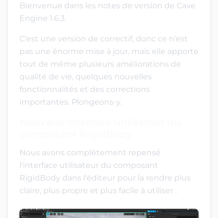
Bienvenue dans les notes de version de Cave
Engine 1.6.3.
C'est une version de correctif, donc ce n'est
pas une énorme mise à jour, mais elle apporte
tout de même plusieurs améliorations de
qualité de vie, quelques nouvelles
fonctionnalités et des corrections
importantes. Plongeons-y.
Nouvelle interface utilisateur du
composant RigidBody
Nous avons complètement repensé
l'interface utilisateur du composant
RigidBody dans l'éditeur pour la rendre plus
claire, plus propre et plus facile à utiliser :