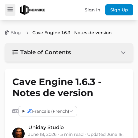
Sign In
Sign Up
Blog
→
Cave Engine 1.6.3 - Notes de version
Table of Contents
Cave Engine 1.6.3 -
Notes de version
Francais (French)
Uniday Studio
June 18, 2026 · 5 min read · Updated June 18,