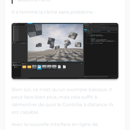
Il a terminé la tâche sans problème :
Bien sûr, ce n'est qu'un exemple basique. Il
peut faire bien plus, mais cela suffit à
démontrer de quoi le Contrôle à distance IA
est capable.
Avec la nouvelle interface en ligne de