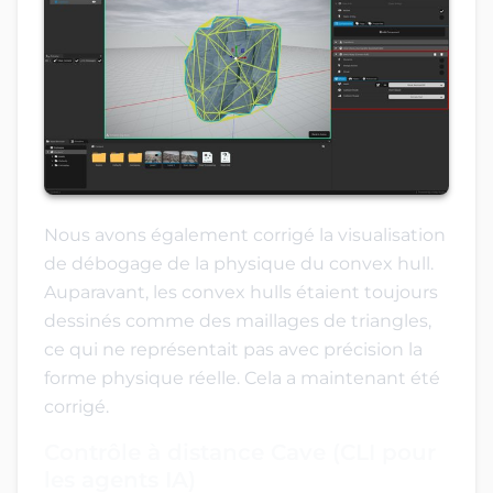
Nous avons également corrigé la visualisation
de débogage de la physique du convex hull.
Auparavant, les convex hulls étaient toujours
dessinés comme des maillages de triangles,
ce qui ne représentait pas avec précision la
forme physique réelle. Cela a maintenant été
corrigé.
Contrôle à distance Cave (CLI pour
les agents IA)