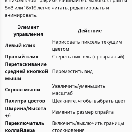
в пиксельной графике, начинайте с малого: спрайты
8x8 или 16x16 легче читать, редактировать и
анимировать.
Элемент
Действие
управления
Нарисовать пиксель текущим
Левый клик
цветом
Правый клик
Стереть пиксель (прозрачный)
Перетаскивание
средней кнопкой
Переместить вид
мыши
Увеличить/уменьшить
Скролл мыши
масштаб
Палитра цветов
Щелкните, чтобы выбрать цвет
Ширина/Высота
Изменить размер спрайта
+/-
Переключатель
Включить/выключить границы
коллайдера
столкновения