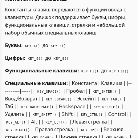
Константы клавиш передаются в функции ввода с
клавиатуры. Движок поддерживает буквы, цифры,
функциональные клавиши, стрелки и небольшой
набор обычных специальных клавиш.
Буквы:
до
KEY_A()
KEY_Z()
Цифры:
до
KEY_0()
KEY_9()
Функциональные клавиши:
до
KEY_F1()
KEY_F12()
Специальные клавиши:
| Константа | Клавиша | |--
--------|-----| |
| Пробел | |
|
KEY_SPACE()
KEY_ENTER()
Ввод/Возврат | |
| Эскейп | |
|
KEY_ESCAPE()
KEY_TAB()
Таб | |
| Backspace | |
|
KEY_BACKSPACE()
KEY_DELETE()
Удалить | |
| Shift | |
| Control | |
KEY_SHIFT()
KEY_CTRL()
| Alt | |
| Левая стрелка | |
KEY_ALT()
KEY_LEFT()
| Правая стрелка | |
| Верхняя
KEY_RIGHT()
KEY_UP()
стрелка | |
| Нижняя стрелка | |
|
KEY_DOWN()
KEY_HOME()