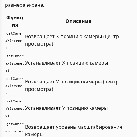
размера экрана.
Функц
Описание
ия
getCamer
Возвращает X позицию камеры (центр
aX(scene
просмотра)
)
setCamer
Устанавливает X позицию камеры
aX(scene,
x)
getCamer
Возвращает Y позицию камеры (центр
aY(scene
просмотра)
)
setCamer
Устанавливает Y позицию камеры
aY(scene,
y)
getCamer
Возвращает уровень масштабирования
aZoom(sce
камеры