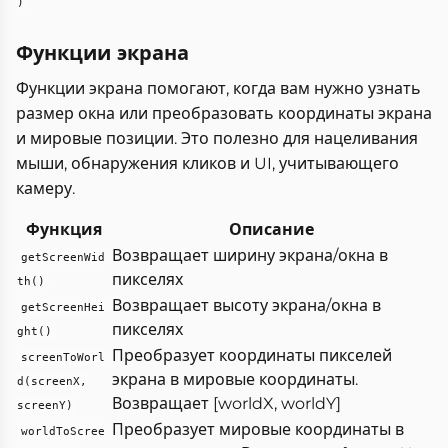
)
Функции экрана
Функции экрана помогают, когда вам нужно узнать
размер окна или преобразовать координаты экрана
и мировые позиции. Это полезно для нацеливания
мыши, обнаружения кликов и UI, учитывающего
камеру.
Функция
Описание
Возвращает ширину экрана/окна в
getScreenWid
пикселях
th()
Возвращает высоту экрана/окна в
getScreenHei
пикселях
ght()
Преобразует координаты пикселей
screenToWorl
экрана в мировые координаты.
d(screenX,
Возвращает [worldX, worldY]
screenY)
Преобразует мировые координаты в
worldToScree