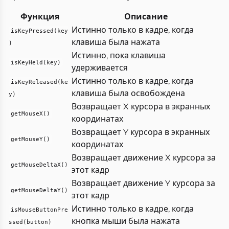
Функция
Описание
Истинно только в кадре, когда
isKeyPressed(key
клавиша была нажата
)
Истинно, пока клавиша
isKeyHeld(key)
удерживается
Истинно только в кадре, когда
isKeyReleased(ke
клавиша была освобождена
y)
Возвращает X курсора в экранных
getMouseX()
координатах
Возвращает Y курсора в экранных
getMouseY()
координатах
Возвращает движение X курсора за
getMouseDeltaX()
этот кадр
Возвращает движение Y курсора за
getMouseDeltaY()
этот кадр
Истинно только в кадре, когда
isMouseButtonPre
кнопка мыши была нажата
ssed(button)