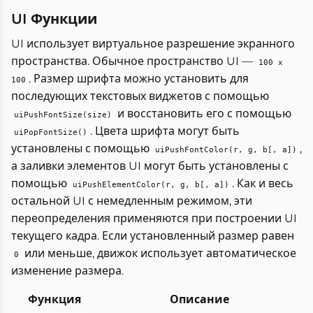
UI Функции
UI использует виртуальное разрешение экранного
пространства. Обычное пространство UI —
100 x
. Размер шрифта можно установить для
100
последующих текстовых виджетов с помощью
и восстановить его с помощью
uiPushFontSize(size)
. Цвета шрифта могут быть
uiPopFontSize()
установлены с помощью
,
uiPushFontColor(r, g, b[, a])
а заливки элементов UI могут быть установлены с
помощью
. Как и весь
uiPushElementColor(r, g, b[, a])
остальной UI с немедленным режимом, эти
переопределения применяются при построении UI
текущего кадра. Если установленный размер равен
или меньше, движок использует автоматическое
0
изменение размера.
Функция
Описание