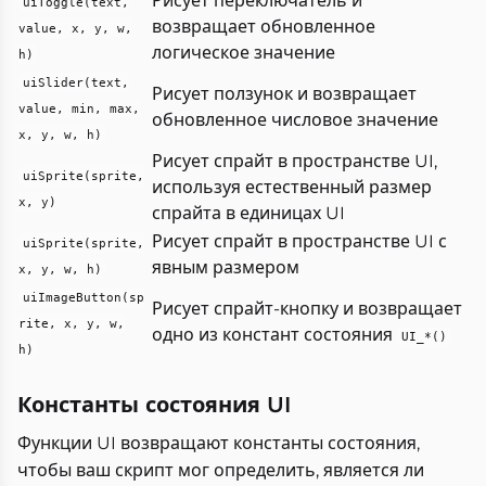
Рисует переключатель и
uiToggle(text,
возвращает обновленное
value, x, y, w,
логическое значение
h)
uiSlider(text,
Рисует ползунок и возвращает
value, min, max,
обновленное числовое значение
x, y, w, h)
Рисует спрайт в пространстве UI,
uiSprite(sprite,
используя естественный размер
x, y)
спрайта в единицах UI
Рисует спрайт в пространстве UI с
uiSprite(sprite,
явным размером
x, y, w, h)
uiImageButton(sp
Рисует спрайт-кнопку и возвращает
rite, x, y, w,
одно из констант состояния
UI_*()
h)
Константы состояния UI
Функции UI возвращают константы состояния,
чтобы ваш скрипт мог определить, является ли