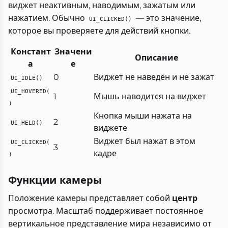
виджет неактивным, наводимым, зажатым или
нажатием. Обычно
— это значение,
UI_CLICKED()
которое вы проверяете для действий кнопки.
Констант
Значени
Описание
а
е
0
Виджет не наведён и не зажат
UI_IDLE()
UI_HOVERED(
1
Мышь наводится на виджет
)
Кнопка мыши нажата на
2
UI_HELD()
виджете
Виджет был нажат в этом
UI_CLICKED(
3
кадре
)
Функции камеры
Положение камеры представляет собой
центр
просмотра. Масштаб поддерживает постоянное
вертикальное представление мира независимо от