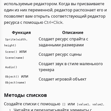
используемые редактором. Когда вы присваиваете
один из них переменной, редактор распознает его и
позволяет вам открыть соответствующий редактор
ресурса с помощью Ctrl+Click.
Функция
Описание
Создает ресурс спрайта с
Sprite(width,
заданными размерами
height)
или
Scene()
Создает ресурс сцены
Scene(name)
Создает звук в стиле маленького
Audio()
трекера
или
Object()
Создает игровой объект
Object(name)
Методы списков
Создайте списки с помощью
или
[]
[value1, value2,
. Читайте и перезаписывайте элементы с
...]