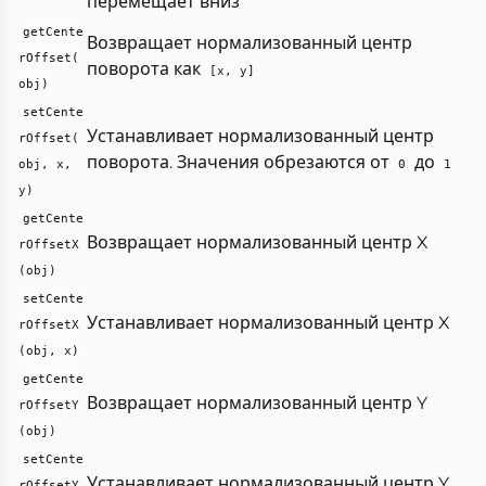
перемещает вниз
getCente
Возвращает нормализованный центр
rOffset(
поворота как
[x, y]
obj)
setCente
Устанавливает нормализованный центр
rOffset(
поворота. Значения обрезаются от
до
obj, x,
0
1
y)
getCente
Возвращает нормализованный центр X
rOffsetX
(obj)
setCente
Устанавливает нормализованный центр X
rOffsetX
(obj, x)
getCente
Возвращает нормализованный центр Y
rOffsetY
(obj)
setCente
Устанавливает нормализованный центр Y
rOffsetY