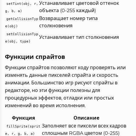
Устанавливает цветовой оттенок
setTint(obj, r,
объекта (0-255 каждый)
g, b, a)
Возвращает номер типа
getCollisionTyp
столкновения
e(obj)
setCollisionTyp
Устанавливает тип столкновения
e(obj, type)
Функции спрайтов
Функции спрайтов позволяют коду проверять или
изменять данные пикселей спрайта и скорость
анимации. Большинство игр рисуют спрайты в
редакторе, но эти функции полезны для
процедурных эффектов, отладки или простых
изменений во время исполнения.
Функция
Описание
Заполняет все пиксели всех кадров
fillSprite(sprit
сплошным RGBA цветом (0-255)
e, r, g, b, a)