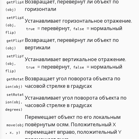
Возвращает, перевёрнут ли объект по
getFlipX
горизонтали
(obj)
setFlipX
Устанавливает горизонтальное отражение.
(obj,
= перевёрнут,
= нормальный
true
false
flip)
Возвращает, перевёрнут ли объект по
getFlipY
вертикали
(obj)
setFlipY
Устанавливает вертикальное отражение.
(obj,
= перевёрнут,
= нормальный
true
false
flip)
Возвращает угол поворота объекта по
getRotat
часовой стрелке в градусах
ion(obj)
setRotat
Устанавливает угол поворота объекта по
ion(obj,
часовой стрелке в градусах
degrees)
Перемещает объект по его локальным
повёрнутым осям. Положительный X
move(obj
перемещает вправо, положительный Y
, x, y)