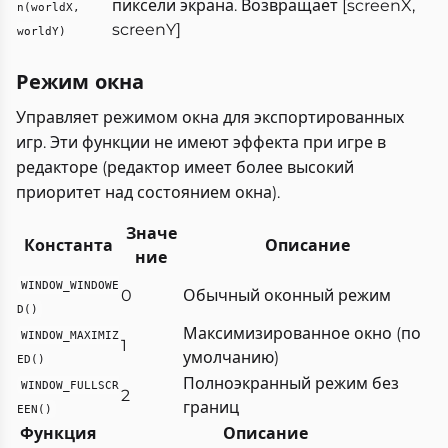
пиксели экрана. Возвращает [screenX,
n(worldX,
screenY]
worldY)
Режим окна
Управляет режимом окна для экспортированных
игр. Эти функции не имеют эффекта при игре в
редакторе (редактор имеет более высокий
приоритет над состоянием окна).
Значе
Константа
Описание
ние
WINDOW_WINDOWE
0
Обычный оконный режим
D()
Максимизированное окно (по
WINDOW_MAXIMIZ
1
умолчанию)
ED()
Полноэкранный режим без
WINDOW_FULLSCR
2
границ
EEN()
Функция
Описание