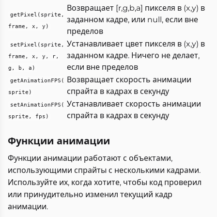
Возвращает [r,g,b,a] пикселя в (x,y) в
getPixel(sprite,
заданном кадре, или null, если вне
frame, x, y)
пределов
Устанавливает цвет пикселя в (x,y) в
setPixel(sprite,
заданном кадре. Ничего не делает,
frame, x, y, r,
если вне пределов
g, b, a)
Возвращает скорость анимации
getAnimationFPS(
спрайта в кадрах в секунду
sprite)
Устанавливает скорость анимации
setAnimationFPS(
спрайта в кадрах в секунду
sprite, fps)
Функции анимации
Функции анимации работают с объектами,
использующими спрайты с несколькими кадрами.
Используйте их, когда хотите, чтобы код проверил
или принудительно изменил текущий кадр
анимации.