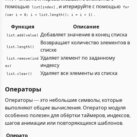
помощью
, и итерируйте с помощью
list[index]
for
.
(var i = 0; i < list.length(); i = i + 1)
Функция
Описание
Добавляет значение в конец списка
list.add(value)
Возвращает количество элементов в
list.length()
списке
Удаляет элемент по заданному
list.remove(ind
индексу
ex)
Удаляет все элементы из списка
list.clear()
Операторы
Операторы — это небольшие символы, которые
выполняют общие вычисления. Оператор модуля
особенно полезен для обёртки таймеров, индексов,
шагов анимации или повторяющихся шаблонов.
Операто