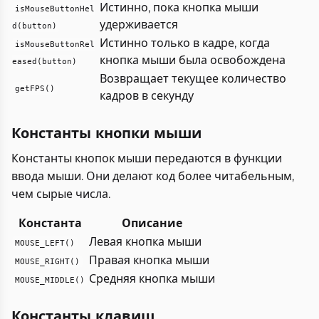
Истинно, пока кнопка мыши
isMouseButtonHel
удерживается
d(button)
Истинно только в кадре, когда
isMouseButtonRel
кнопка мыши была освобождена
eased(button)
Возвращает текущее количество
getFPS()
кадров в секунду
Константы кнопки мыши
Константы кнопок мыши передаются в функции
ввода мыши. Они делают код более читабельным,
чем сырые числа.
Константа
Описание
Левая кнопка мыши
MOUSE_LEFT()
Правая кнопка мыши
MOUSE_RIGHT()
Средняя кнопка мыши
MOUSE_MIDDLE()
Константы клавиш