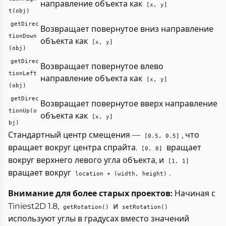
направление объекта как
[x, y]
t(obj)
getDirec
Возвращает повернутое вниз направление
tionDown
объекта как
[x, y]
(obj)
getDirec
Возвращает повернутое влево
tionLeft
направление объекта как
[x, y]
(obj)
getDirec
Возвращает повернутое вверх направление
tionUp(o
объекта как
[x, y]
bj)
Стандартный центр смещения —
, что
[0.5, 0.5]
вращает вокруг центра спрайта.
вращает
[0, 0]
вокруг верхнего левого угла объекта, и
[1, 1]
вращает вокруг
.
location + (width, height)
Внимание для более старых проектов:
Начиная с
Tiniest2D 1.8,
и
getRotation()
setRotation()
используют углы в градусах вместо значений