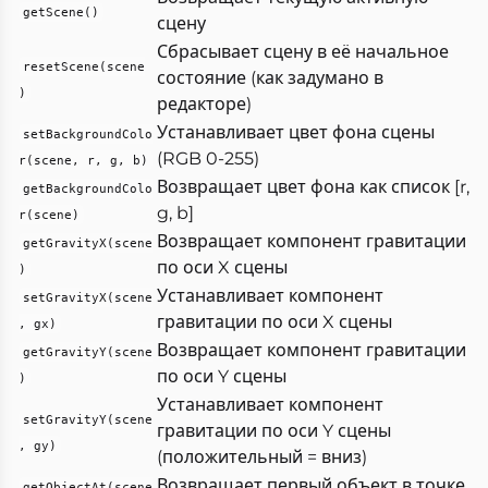
getScene()
сцену
Сбрасывает сцену в её начальное
resetScene(scene
состояние (как задумано в
)
редакторе)
Устанавливает цвет фона сцены
setBackgroundColo
(RGB 0-255)
r(scene, r, g, b)
Возвращает цвет фона как список [r,
getBackgroundColo
g, b]
r(scene)
Возвращает компонент гравитации
getGravityX(scene
по оси X сцены
)
Устанавливает компонент
setGravityX(scene
гравитации по оси X сцены
, gx)
Возвращает компонент гравитации
getGravityY(scene
по оси Y сцены
)
Устанавливает компонент
setGravityY(scene
гравитации по оси Y сцены
, gy)
(положительный = вниз)
Возвращает первый объект в точке
getObjectAt(scene