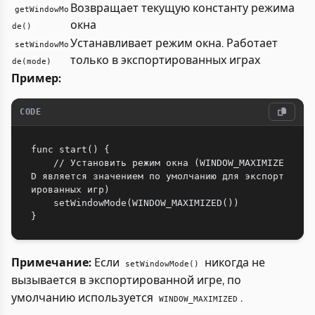
Возвращает текущую константу режима
getWindowMo
окна
de()
Устанавливает режим окна. Работает
setWindowMo
только в экспортированных играх
de(mode)
Пример:
CODE
func start() {

    // Установить режим окна (WINDOW_MAXIMIZE
D является значением по умолчанию для экспорт
ированных игр)

    setWindowMode(WINDOW_MAXIMIZED())

Примечание:
Если
никогда не
setWindowMode()
вызывается в экспортированной игре, по
умолчанию используется
.
WINDOW_MAXIMIZED