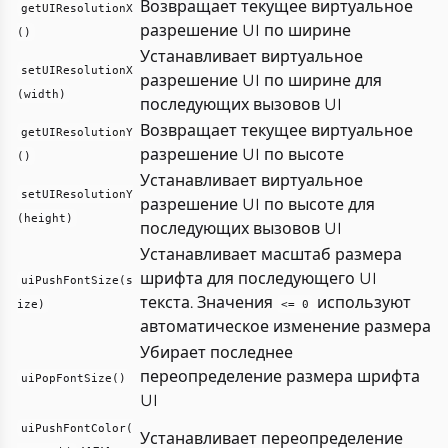
Возвращает текущее виртуальное
getUIResolutionX
разрешение UI по ширине
()
Устанавливает виртуальное
setUIResolutionX
разрешение UI по ширине для
(width)
последующих вызовов UI
Возвращает текущее виртуальное
getUIResolutionY
разрешение UI по высоте
()
Устанавливает виртуальное
setUIResolutionY
разрешение UI по высоте для
(height)
последующих вызовов UI
Устанавливает масштаб размера
шрифта для последующего UI
uiPushFontSize(s
текста. Значения
используют
ize)
<= 0
автоматическое изменение размера
Убирает последнее
переопределение размера шрифта
uiPopFontSize()
UI
uiPushFontColor(
Устанавливает переопределение