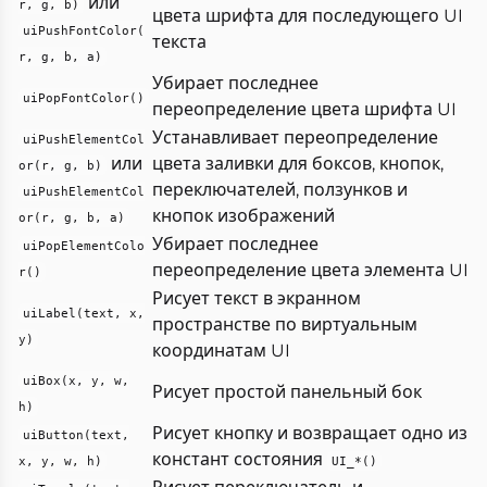
или
r, g, b)
цвета шрифта для последующего UI
uiPushFontColor(
текста
r, g, b, a)
Убирает последнее
uiPopFontColor()
переопределение цвета шрифта UI
Устанавливает переопределение
uiPushElementCol
или
цвета заливки для боксов, кнопок,
or(r, g, b)
переключателей, ползунков и
uiPushElementCol
кнопок изображений
or(r, g, b, a)
Убирает последнее
uiPopElementColo
переопределение цвета элемента UI
r()
Рисует текст в экранном
uiLabel(text, x,
пространстве по виртуальным
y)
координатам UI
uiBox(x, y, w,
Рисует простой панельный бок
h)
Рисует кнопку и возвращает одно из
uiButton(text,
констант состояния
x, y, w, h)
UI_*()