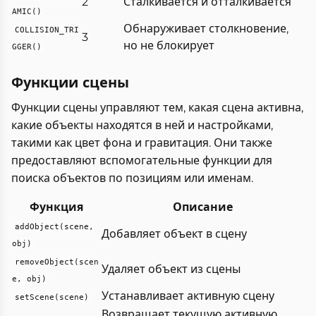
2
Сталкивается и отталкивается
AMIC()
Обнаруживает столкновение,
COLLISION_TRI
3
но не блокирует
GGER()
Функции сцены
Функции сцены управляют тем, какая сцена активна,
какие объекты находятся в ней и настройками,
такими как цвет фона и гравитация. Они также
предоставляют вспомогательные функции для
поиска объектов по позициям или именам.
Функция
Описание
addObject(scene,
Добавляет объект в сцену
obj)
removeObject(scen
Удаляет объект из сцены
e, obj)
Устанавливает активную сцену
setScene(scene)
Возвращает текущую активную