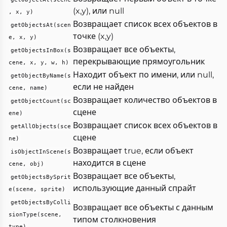
(x,y), или null
, x, y)
Возвращает список всех объектов в
getObjectsAt(scen
точке (x,y)
e, x, y)
Возвращает все объекты,
getObjectsInBox(s
перекрывающие прямоугольник
cene, x, y, w, h)
Находит объект по имени, или null,
getObjectByName(s
если не найден
cene, name)
Возвращает количество объектов в
getObjectCount(sc
сцене
ene)
Возвращает список всех объектов в
getAllObjects(sce
сцене
ne)
Возвращает true, если объект
isObjectInScene(s
находится в сцене
cene, obj)
Возвращает все объекты,
getObjectsBySprit
использующие данный спрайт
e(scene, sprite)
getObjectsByColli
Возвращает все объекты с данным
sionType(scene,
типом столкновения
type)