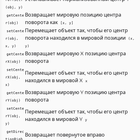
(obj, y)
Возвращает мировую позицию центра
getCente
поворота как
r(obj)
[x, y]
Перемещает объект так, чтобы его центр
setCente
поворота находился в мировой позиции
r(obj,
(x,
x, y)
y)
Возвращает мировую X позицию центра
getCente
поворота
rX(obj)
setCente
Перемещает объект так, чтобы его центр
rX(obj,
находился в мировой X
x
x)
Возвращает мировую Y позицию центра
getCente
поворота
rY(obj)
setCente
Перемещает объект так, чтобы его центр
rY(obj,
находился в мировой Y
y
y)
getDirec
Возвращает повернутое вправо
tionRigh