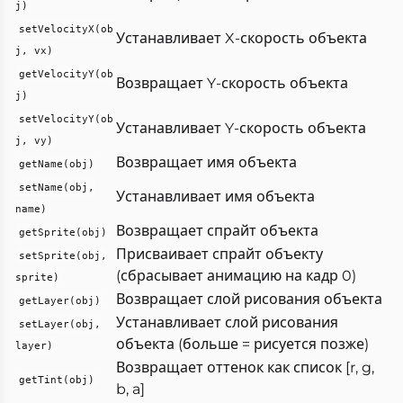
j)
setVelocityX(ob
Устанавливает X-скорость объекта
j, vx)
getVelocityY(ob
Возвращает Y-скорость объекта
j)
setVelocityY(ob
Устанавливает Y-скорость объекта
j, vy)
Возвращает имя объекта
getName(obj)
setName(obj,
Устанавливает имя объекта
name)
Возвращает спрайт объекта
getSprite(obj)
Присваивает спрайт объекту
setSprite(obj,
(сбрасывает анимацию на кадр 0)
sprite)
Возвращает слой рисования объекта
getLayer(obj)
Устанавливает слой рисования
setLayer(obj,
объекта (больше = рисуется позже)
layer)
Возвращает оттенок как список [r, g,
getTint(obj)
b, a]