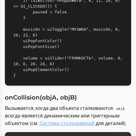
    if (uiButton("ПРОДОЛЖИТЬ", 6, 12, 20, 6) 
== UI_CLICKED()) {

        paused = false

    }

    musicOn = uiToggle("МУЗЫКА", musicOn, 6, 
20, 22, 6)

    uiPopFontColor()

    uiPopFontSize()

    volume = uiSlider("ГРОМКОСТЬ", volume, 0, 
10, 6, 28, 24, 6)

    uiPopElementColor()

onCollision(objA, objB)
Вызывается, когда два объекта сталкиваются.
objA
всегда является динамическим или триггерным
объектом (см.
Система столкновений
для деталей).