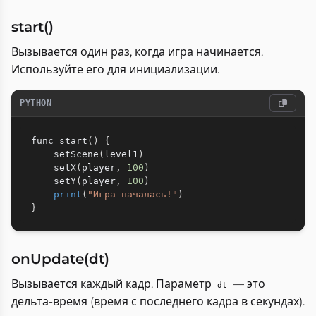
start()
Вызывается один раз, когда игра начинается.
Используйте его для инициализации.
PYTHON
func start
(
)
{
    setScene
(
level1
)
    setX
(
player
,
100
)
    setY
(
player
,
100
)
print
(
"Игра началась!"
)
}
onUpdate(dt)
Вызывается каждый кадр. Параметр
— это
dt
дельта-время (время с последнего кадра в секундах).