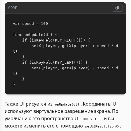
CODE
var speed = 100

func onUpdate(dt) {

    if (isKeyHeld(KEY_RIGHT())) {

        setX(player, getX(player) + speed * d
t)

    }

    if (isKeyHeld(KEY_LEFT())) {

        setX(player, getX(player) - speed * d
t)

    }

Также UI рисуется из
. Координаты UI
onUpdate(dt)
используют виртуальное разрешение экрана. По
умолчанию это пространство UI
, и вы
100 x 100
можете изменить его с помощью
setUIResolutionX()