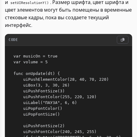
и
. Размер шрифта, цвет шрифта и
setUIResolutionY()
цвет элементов могут быть помещены в временные
стековые кадры, пока вы создаете текущий
интерфейс.
CODE
var musicOn = true

var volume = 5

func onUpdate(dt) {

    uiPushElementColor(28, 40, 70, 220)

    uiBox(3, 3, 30, 26)

    uiPushFontSize(3)

    uiPushFontColor(255, 220, 120)

    uiLabel("ПАУЗА", 6, 6)

    uiPopFontColor()

    uiPopFontSize()

    uiPushFontSize(2)

    uiPushFontColor(240, 245, 255)
