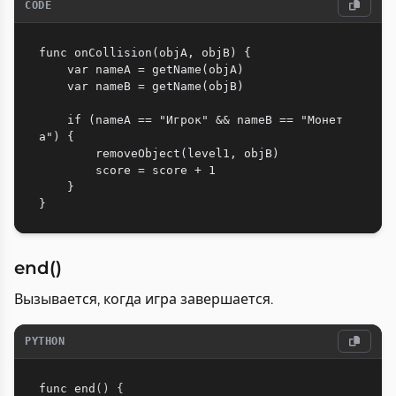
CODE
func onCollision(objA, objB) {

    var nameA = getName(objA)

    var nameB = getName(objB)

    if (nameA == "Игрок" && nameB == "Монет
а") {

        removeObject(level1, objB)

        score = score + 1

    }

end()
Вызывается, когда игра завершается.
PYTHON
func end
(
)
{