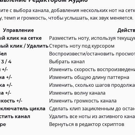
ите с выбора канала, добавления нескольких нот на сет
у, темп и громкость, чтобы услышать, как звук меняется.
Управление
Дейст
й клик на сетке
Разместить ноту, используя текущ
ый клик / Удалить
Стереть ноту под курсором
бел
Воспроизвести/остановить просмо
/ 3 / 4
Выбрать канал
 +/-
Изменить скорость воспроизведен
а +/-
Изменить общую длину паттерна
а +/-
Изменить, сколько шагов продолжа
а +/-
Изменить волну канала
кость +/-
Изменить громкость канала
еключатель цикла
Сделать клип зацикленным до оста
стить канал
Удалить все ноты из активного кан
ape
Вернуться в редактор скриптов