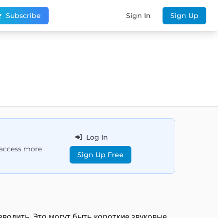
Subscribe
Sign In
Sign Up
Log In
d access more
Sign Up Free
зводить. Это могут быть короткие звуковые