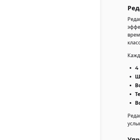
Ред
Реда
эффе
врем
клас
Кажд
4
Ш
В
Т
В
Реда
услы
Упр