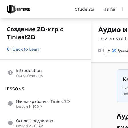
|
Students
Jams
Аудио и
Создание 2D-игр с
Tiniest2D
Lesson 5 of 11
Back to Learn
Русск
Introduction
Quest Overview
Ke
Lo
LESSONS
le
Начало работы с Tiniest2D
Lesson 1 • 10 XP
Ау
Основы редактора
Lesson 2 • 10 XP
Ауди