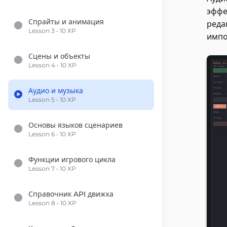
эффе
Спрайты и анимация
реда
Lesson 3 • 10 XP
импо
Сцены и объекты
Lesson 4 • 10 XP
Аудио и музыка
Lesson 5 • 10 XP
Основы языков сценариев
Lesson 6 • 10 XP
Функции игрового цикла
Lesson 7 • 10 XP
Справочник API движка
Lesson 8 • 10 XP