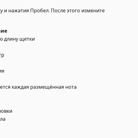
ку и нажатия Пробел. После этого измените
вие
ую длину щетки
тр
ия
ется каждая размещённая нота
новки
ала