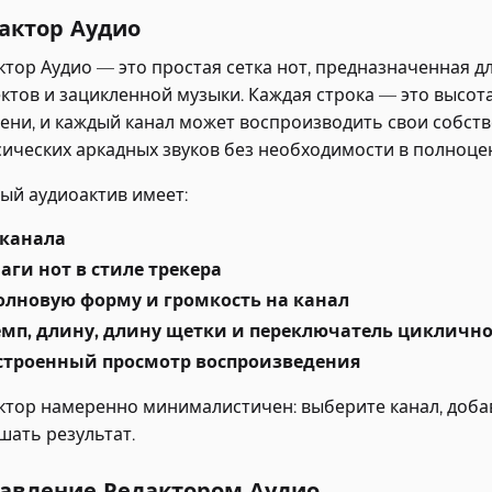
актор Аудио
ктор Аудио — это простая сетка нот, предназначенная д
ктов и зацикленной музыки. Каждая строка — это высота
ени, и каждый канал может воспроизводить свои собств
сических аркадных звуков без необходимости в полноц
ый аудиоактив имеет:
 канала
аги нот в стиле трекера
олновую форму и громкость на канал
емп, длину, длину щетки и переключатель цикличн
строенный просмотр воспроизведения
ктор намеренно минималистичен: выберите канал, добав
шать результат.
авление Редактором Аудио