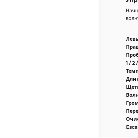
Начн
волн
Левы
Прав
Про
1 / 2 
Темп
Длин
Щетк
Волн
Гром
Пер
Очи
Esc