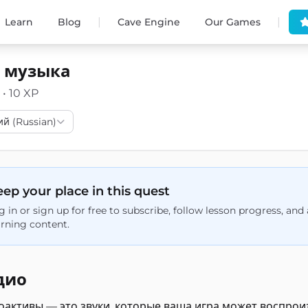
|
|
Learn
Blog
Cave Engine
Our Games
 музыка
 • 10 XP
ий (Russian)
ep your place in this quest
g in or sign up for free to subscribe, follow lesson progress, an
arning content.
дио
оактивы — это звуки, которые ваша игра может воспрои