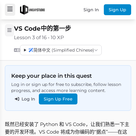
Sign In
Sign Up
VS Code中的第一步
Lesson 3 of 16 • 10 XP
简体中文 (Simplified Chinese)
Keep your place in this quest
Log in or sign up for free to subscribe, follow lesson
progress, and access more learning content.
Log In
Sign Up Free
既然已经安装了 Python 和 VS Code，让我们熟悉一下主
要的开发环境。VS Code 将成为你编码的“据点”——在这