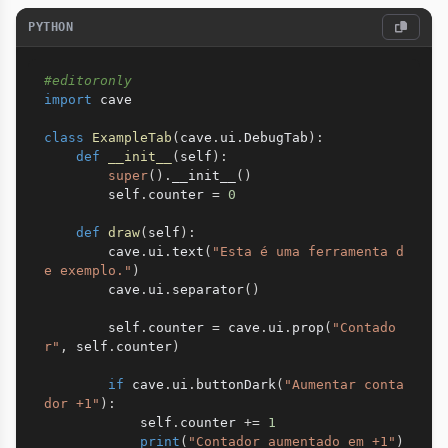
PYTHON
#editoronly
import
 cave

class
ExampleTab
(
cave
.
ui
.
DebugTab
)
:
def
__init__
(
self
)
:
super
(
)
.
__init__
(
)
        self
.
counter 
=
0
def
draw
(
self
)
:
        cave
.
ui
.
text
(
"Esta é uma ferramenta d
e exemplo."
)
        cave
.
ui
.
separator
(
)
        self
.
counter 
=
 cave
.
ui
.
prop
(
"Contado
r"
,
 self
.
counter
)
if
 cave
.
ui
.
buttonDark
(
"Aumentar conta
dor +1"
)
:
            self
.
counter 
+=
1
print
(
"Contador aumentado em +1"
)