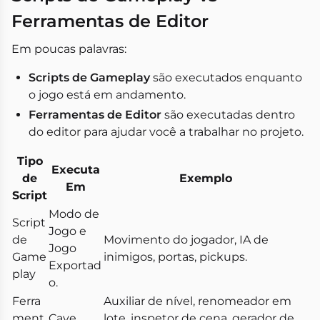
Ferramentas de Editor
Em poucas palavras:
Scripts de Gameplay
são executados enquanto
o jogo está em andamento.
Ferramentas de Editor
são executadas dentro
do editor para ajudar você a trabalhar no projeto.
Tipo
Executa
de
Exemplo
Em
Script
Modo de
Script
Jogo e
de
Movimento do jogador, IA de
Jogo
Game
inimigos, portas, pickups.
Exportad
play
o.
Ferra
Auxiliar de nível, renomeador em
ment
Cave
lote, inspetor de cena, gerador de