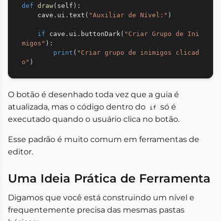
def
draw
(
self
)
:
    cave
.
ui
.
text
(
"Auxiliar de Nível:"
)
if
 cave
.
ui
.
buttonDark
(
"Criar Grupo de Ini
migos"
)
:
print
(
"Criar grupo de inimigos clicad
o"
)
O botão é desenhado toda vez que a guia é
atualizada, mas o código dentro do
só é
if
executado quando o usuário clica no botão.
Esse padrão é muito comum em ferramentas de
editor.
Uma Ideia Prática de Ferramenta
Digamos que você está construindo um nível e
frequentemente precisa das mesmas pastas