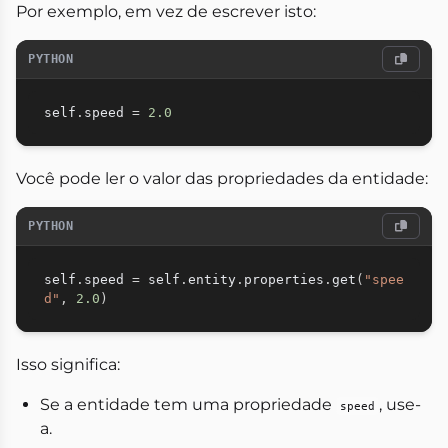
Por exemplo, em vez de escrever isto:
PYTHON
self
.
speed 
=
2.0
Você pode ler o valor das propriedades da entidade:
PYTHON
self
.
speed 
=
 self
.
entity
.
properties
.
get
(
"spee
d"
,
2.0
)
Isso significa:
Se a entidade tem uma propriedade
, use-
speed
a.