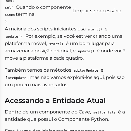
end(
Quando o componente
self,
Limpar se necessário.
termina.
scene
)
A maioria dos scripts iniciantes usa
e
start()
. Por exemplo, se você estiver criando uma
update()
plataforma móvel,
é um bom lugar para
start()
armazenar a posição original, e
é onde você
update()
move a plataforma a cada quadro.
Também temos os métodos
e
editorUpdate
, mas não vamos explorá-los aqui, pois são
lateUpdate
um pouco mais avançados.
Acessando a Entidade Atual
Dentro de um componente do Cave,
é a
self.entity
entidade que possui o Componente Python.