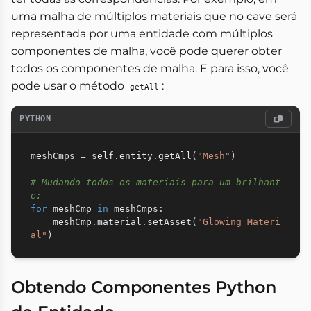
uma malha de múltiplos materiais que no cave será
representada por uma entidade com múltiplos
componentes de malha, você pode querer obter
todos os componentes de malha. E para isso, você
pode usar o método
:
getAll
PYTHON
meshCmps 
=
 self
.
entity
.
getAll
(
"Mesh"
)
# Mudando todos os materiais para um brilhant
e:
for
 meshCmp 
in
 meshCmps
:
    meshCmp
.
material
.
setAsset
(
"Glowing Materi
al"
)
Obtendo Componentes Python