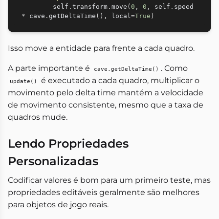
        self
.
transform
.
move
(
0
,
0
,
 self
.
speed 
*
 cave
.
getDeltaTime
(
)
,
 local
=
True
)
Isso move a entidade para frente a cada quadro.
A parte importante é
. Como
cave.getDeltaTime()
é executado a cada quadro, multiplicar o
update()
movimento pelo delta time mantém a velocidade
de movimento consistente, mesmo que a taxa de
quadros mude.
Lendo Propriedades
Personalizadas
Codificar valores é bom para um primeiro teste, mas
propriedades editáveis geralmente são melhores
para objetos de jogo reais.