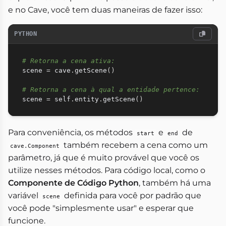
e no Cave, você tem duas maneiras de fazer isso:
PYTHON
# Retorna a cena ativa:
scene 
=
 cave
.
getScene
(
)
# Retorna a cena à qual a entidade pertence:
scene 
=
 self
.
entity
.
getScene
(
)
Para conveniência, os métodos
e
de
start
end
também recebem a cena como um
cave.Component
parâmetro, já que é muito provável que você os
utilize nesses métodos. Para código local, como o
Componente de Código Python
, também há uma
variável
definida para você por padrão que
scene
você pode "simplesmente usar" e esperar que
funcione.