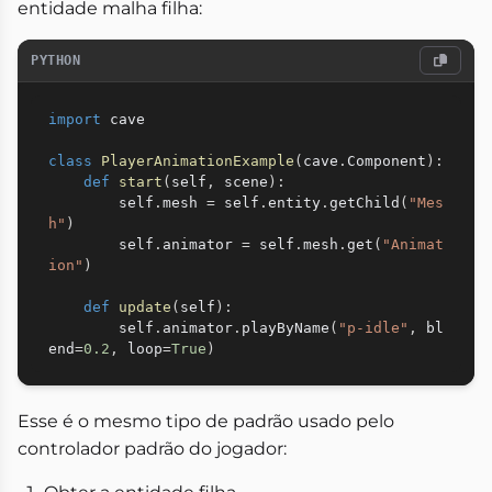
entidade malha filha:
PYTHON
import
 cave

class
PlayerAnimationExample
(
cave
.
Component
)
:
def
start
(
self
,
 scene
)
:
        self
.
mesh 
=
 self
.
entity
.
getChild
(
"Mes
h"
)
        self
.
animator 
=
 self
.
mesh
.
get
(
"Animat
ion"
)
def
update
(
self
)
:
        self
.
animator
.
playByName
(
"p-idle"
,
 bl
end
=
0.2
,
 loop
=
True
)
Esse é o mesmo tipo de padrão usado pelo
controlador padrão do jogador: