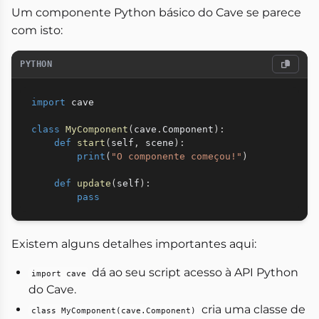
Um componente Python básico do Cave se parece
com isto:
PYTHON
import
 cave

class
MyComponent
(
cave
.
Component
)
:
def
start
(
self
,
 scene
)
:
print
(
"O componente começou!"
)
def
update
(
self
)
:
pass
Existem alguns detalhes importantes aqui:
dá ao seu script acesso à API Python
import cave
do Cave.
cria uma classe de
class MyComponent(cave.Component)