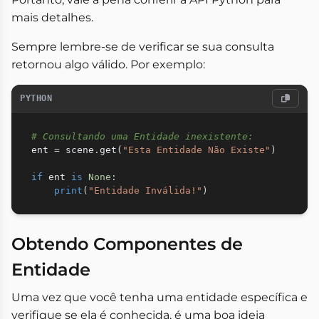
mais detalhes.
Sempre lembre-se de verificar se sua consulta
retornou algo válido. Por exemplo:
PYTHON
# Consultando uma Entidade inexistente:
ent 
=
 scene
.
get
(
"Esta Entidade Não Existe"
)
if
 ent 
is
None
:
print
(
"Entidade Inválida!"
)
Obtendo Componentes de
Entidade
Uma vez que você tenha uma entidade específica e
verifique se ela é conhecida, é uma boa ideia