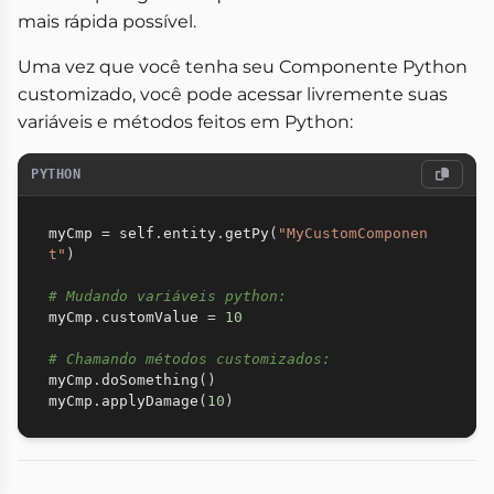
mais rápida possível.
Uma vez que você tenha seu Componente Python
customizado, você pode acessar livremente suas
variáveis e métodos feitos em Python:
PYTHON
myCmp 
=
 self
.
entity
.
getPy
(
"MyCustomComponen
t"
)
# Mudando variáveis python:
myCmp
.
customValue 
=
10
# Chamando métodos customizados:
myCmp
.
doSomething
(
)
myCmp
.
applyDamage
(
10
)