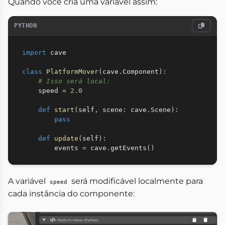
Quando você cria uma variável assim:
PYTHON
import
 cave

class
PlatformMover
(
cave
.
Component
)
:
# Isso será local:
    speed 
=
2.0
def
start
(
self
,
 scene
:
 cave
.
Scene
)
:
pass
def
update
(
self
)
:
        events 
=
 cave
.
getEvents
(
)
A variável
será modificável localmente para
speed
cada instância do componente: