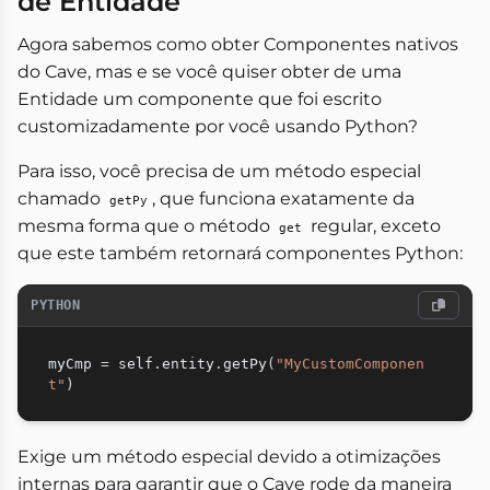
de Entidade
Agora sabemos como obter Componentes nativos
do Cave, mas e se você quiser obter de uma
Entidade um componente que foi escrito
customizadamente por você usando Python?
Para isso, você precisa de um método especial
chamado
, que funciona exatamente da
getPy
mesma forma que o método
regular, exceto
get
que este também retornará componentes Python:
PYTHON
myCmp 
=
 self
.
entity
.
getPy
(
"MyCustomComponen
t"
)
Exige um método especial devido a otimizações
internas para garantir que o Cave rode da maneira