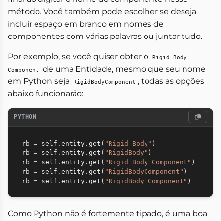
método. Você também pode escolher se deseja
incluir espaço em branco em nomes de
componentes com várias palavras ou juntar tudo.
Por exemplo, se você quiser obter o
Rigid Body
de uma Entidade, mesmo que seu nome
Component
em Python seja
, todas as opções
RigidBodyComponent
abaixo funcionarão:
PYTHON
rb 
=
 self
.
entity
.
get
(
"Rigid Body"
)
rb 
=
 self
.
entity
.
get
(
"RigidBody"
)
rb 
=
 self
.
entity
.
get
(
"Rigid Body Component"
)
rb 
=
 self
.
entity
.
get
(
"RigidBodyComponent"
)
rb 
=
 self
.
entity
.
get
(
"RigidBody Component"
)
Como Python não é fortemente tipado, é uma boa