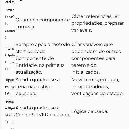
odo
star
Obter referências, ler
t(sel
Quando o componente
propriedades, preparar
f,
começa.
variáveis.
scene
)
Sempre após o método
Criar variáveis que
firs
start de cada
dependem de outros
tUpda
Componente de
componentes para
te(se
Entidade, na primeira
terem sido
lf)
atualização.
inicializados.
A cada quadro, se a
Movimento, entrada,
upda
cena não estiver
temporizadores,
te(se
pausada.
verificações de estado.
lf)
paus
A cada quadro, se a
edUpd
Lógica pausada.
Cena ESTIVER pausada.
ate(s
elf)