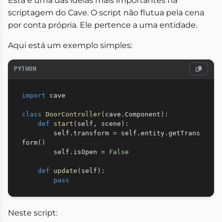
Esta é uma das ideias mais importantes na
scriptagem do Cave. O script não flutua pela cena
por conta própria. Ele pertence a uma entidade.
Aqui está um exemplo simples:
PYTHON
import
 cave

class
DoorController
(
cave
.
Component
)
:
def
start
(
self
,
 scene
)
:
        self
.
transform 
=
 self
.
entity
.
getTrans
form
(
)
        self
.
isOpen 
=
False
def
update
(
self
)
:
pass
Neste script: