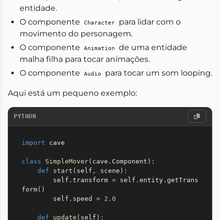
entidade.
O componente
para lidar com o
Character
movimento do personagem.
O componente
de uma entidade
Animation
malha filha para tocar animações.
O componente
para tocar um som looping.
Audio
Aqui está um pequeno exemplo:
PYTHON
import
 cave

class
SimpleMover
(
cave
.
Component
)
:
def
start
(
self
,
 scene
)
:
        self
.
transform 
=
 self
.
entity
.
getTrans
form
(
)
        self
.
speed 
=
2.0
def
update
(
self
)
: