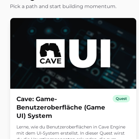
Pick a path and start building momentum.
Cave: Game-
Quest
Benutzeroberfläche (Game
UI) System
Lerne, wie du Benutzeroberflächen in Cave Engine
mit dem UI-System erstellst. In dieser Quest wirst