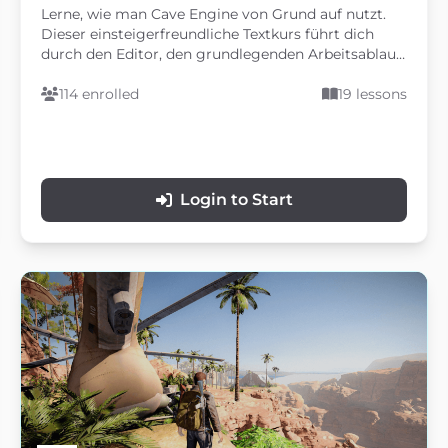
Lerne, wie man Cave Engine von Grund auf nutzt.
Dieser einsteigerfreundliche Textkurs führt dich
durch den Editor, den grundlegenden Arbeitsablauf
und die wichtigsten Werkzeuge, die du verstehen
musst, bevor du deine eigenen 3D-Spiele erstellst.
114 enrolled
19 lessons
Login to Start