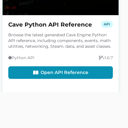
Cave Python API Reference
API
Browse the latest generated Cave Engine Python
API reference, including components, events, math
utilities, networking, Steam, data, and asset classes.
Python API
v1.6.7
Open API Reference