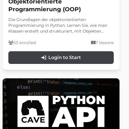
Objektorientierte
Programmierung (OOP)
Die Grundlagen der objektorientierten
Programmierung in Python. Lernen Sie, wie man
Klassen erstellt und strukturiert, mit Objekten
arbeitet, Vererbung anwendet und private
Klassenmitglieder nutzt.
53 enrolled
7 lessons
Login to Start