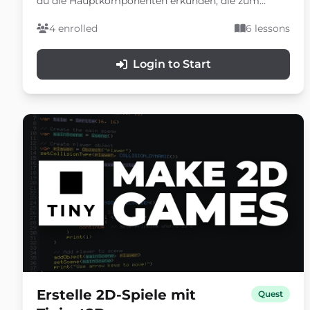
du die Hauptkomponenten erkunden, die zum
Erstellen von Menüs, HUDs und interaktiven
Elementen verwendet werden, einschließlich
4 enrolled
6 lessons
Positionierung, Verankerung, Text, Schaltflächen,
dynamischen Balken und der Organisation der
Login to Start
Benutzeroberfläche.
Erstelle 2D-Spiele mit
Quest