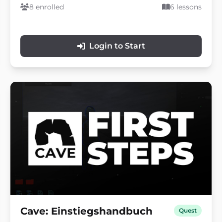
und natürlichere 3D-Welten zu bauen.
8 enrolled
6 lessons
Login to Start
Cave: Einstiegshandbuch
Quest