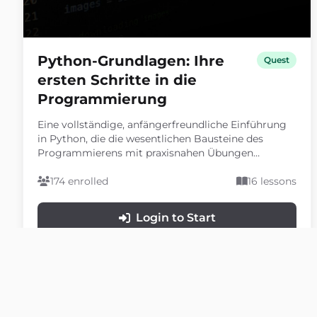
Python-Grundlagen: Ihre
Quest
ersten Schritte in die
Programmierung
Eine vollständige, anfängerfreundliche Einführung
in Python, die die wesentlichen Bausteine des
Programmierens mit praxisnahen Übungen
vermittelt.
174 enrolled
16 lessons
Login to Start