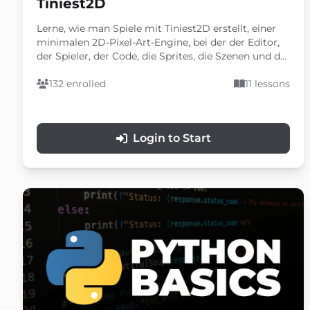
Tiniest2D
Lerne, wie man Spiele mit Tiniest2D erstellt, einer
minimalen 2D-Pixel-Art-Engine, bei der der Editor,
der Spieler, der Code, die Sprites, die Szenen und der
Audio-Workflow alle Teil eines kompakten
Einzeldatei-Workflows sind. Diese Dokumentation
132 enrolled
11 lessons
führt dich durch die Projekterstellung, das
Skripting, die Spritedbearbeitung, den Szenenbau,
Audio, Kollisionen, Physik, UI, das Speichern/Laden
Login to Start
von Daten und ein komplettes Spielbeispiel.