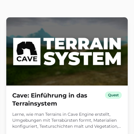
Cave: Einführung in das
Quest
Terrainsystem
Lerne, wie man Terrains in Cave Engine erstellt,
Umgebungen mit Terrabürsten formt, Materialien
konfiguriert, Texturschichten malt und Vegetation,
Steine und andere Assets verteilt, um reichhaltigere