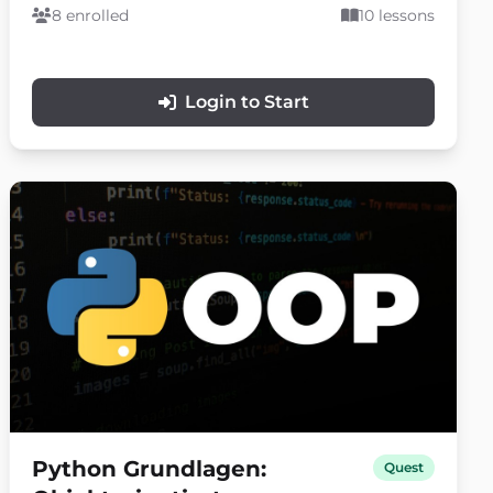
Gegenstände, UI-Zähler, Schaltflächen, Plattformen
8 enrolled
10 lessons
und einfache Gameplay-Interaktionen, ohne Python-
Code zu schreiben.
Login to Start
Python Grundlagen:
Quest