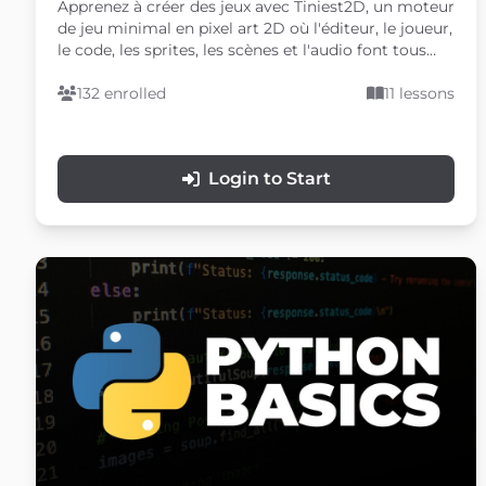
Apprenez à créer des jeux avec Tiniest2D, un moteur
de jeu minimal en pixel art 2D où l'éditeur, le joueur,
le code, les sprites, les scènes et l'audio font tous
partie d'un flux de travail compact à fichier unique.
Cette documentation vous guide à travers la
132 enrolled
11 lessons
création de projets, la programmation, l'édition de
sprites, la construction de scènes, l'audio, les
collisions, la physique, l'interface utilisateur, la
Login to Start
sauvegarde et le chargement de données, et un
exemple complet de jeu.