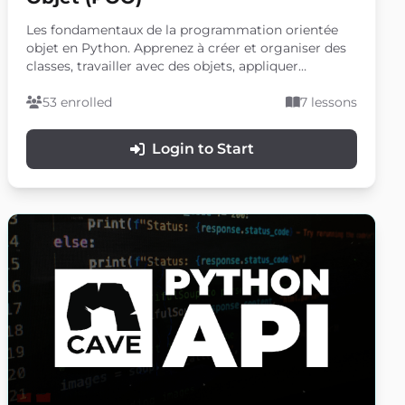
Les fondamentaux de la programmation orientée
objet en Python. Apprenez à créer et organiser des
classes, travailler avec des objets, appliquer
l'héritage et utiliser les membres privés de classe.
53 enrolled
7 lessons
Login to Start