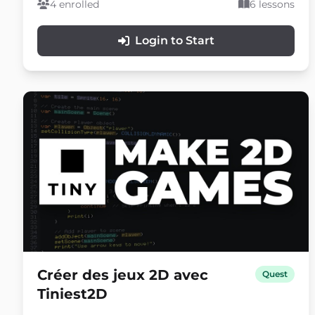
éléments interactifs, y compris la position, l'ancrage,
4 enrolled
6 lessons
le texte, les boutons, les barres dynamiques, et
l'organisation de l'interface.
Login to Start
Créer des jeux 2D avec
Quest
Tiniest2D