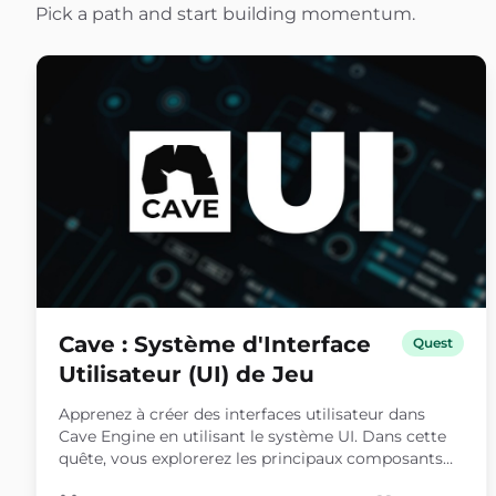
Pick a path and start building momentum.
Cave : Système d'Interface
Quest
Utilisateur (UI) de Jeu
Apprenez à créer des interfaces utilisateur dans
Cave Engine en utilisant le système UI. Dans cette
quête, vous explorerez les principaux composants
utilisés pour construire des menus, des HUD, et des