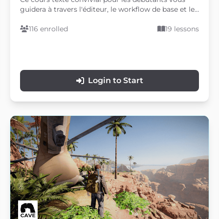
guidera à travers l'éditeur, le workflow de base et les
principaux outils que vous devez comprendre avant
de créer vos propres jeux 3D.
116 enrolled
19 lessons
Login to Start