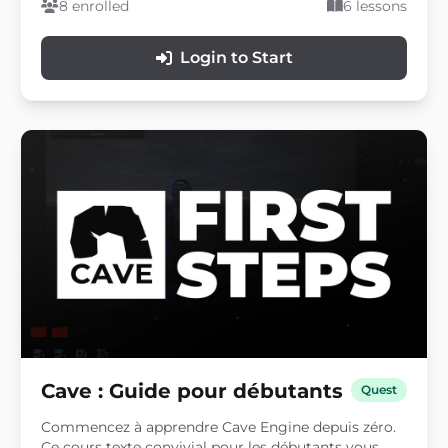
des rochers et d'autres actifs pour construire des
8 enrolled
6 lessons
mondes 3D plus riches et plus naturels.
Login to Start
Cave : Guide pour débutants
Quest
Commencez à apprendre Cave Engine depuis zéro.
Ce cours texte convivial pour les débutants vous