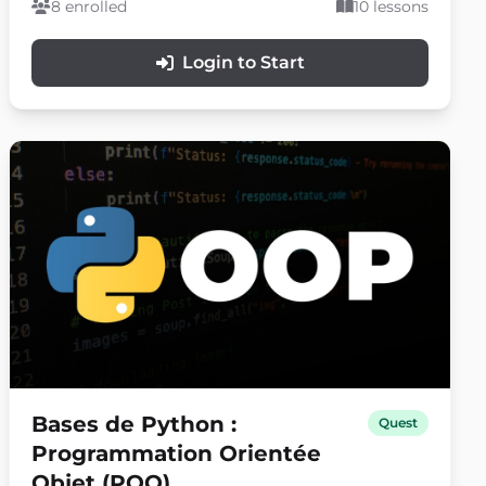
collectables, les compteurs UI, les boutons, les
8 enrolled
10 lessons
plateformes et les interactions simples de gameplay
sans écrire de code Python.
Login to Start
Bases de Python :
Quest
Programmation Orientée
Objet (POO)