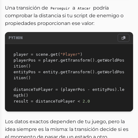
Una transición de
a
podría
Perseguir
Atacar
comprobar la distancia si tu script de enemigo o
propiedades proporcionan ese valor:
PYTHON
player 
=
 scene
.
get
(
"Player"
)
playerPos 
=
 player
.
getTransform
(
)
.
getWorldPos
ition
(
)
entityPos 
=
 entity
.
getTransform
(
)
.
getWorldPos
ition
(
)
distanceToPlayer 
=
(
playerPos 
-
 entityPos
)
.
le
ngth
(
)
result 
=
 distanceToPlayer 
<
2.0
Los datos exactos dependen de tu juego, pero la
idea siempre es la misma: la transición decide si es
el momento de pasar de un estado a otro.