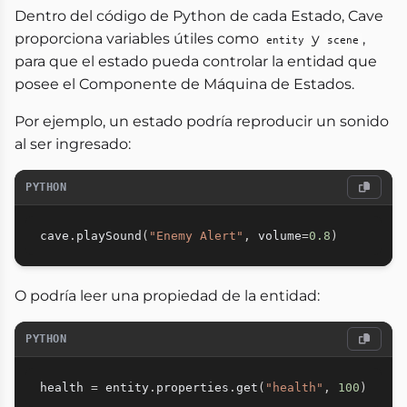
Dentro del código de Python de cada Estado, Cave
proporciona variables útiles como
y
,
entity
scene
para que el estado pueda controlar la entidad que
posee el Componente de Máquina de Estados.
Por ejemplo, un estado podría reproducir un sonido
al ser ingresado:
PYTHON
cave
.
playSound
(
"Enemy Alert"
,
 volume
=
0.8
)
O podría leer una propiedad de la entidad:
PYTHON
health 
=
 entity
.
properties
.
get
(
"health"
,
100
)