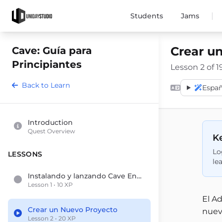
|
Students
Jams
Crear u
Cave: Guía para
Principiantes
Lesson 2 of 1
Back to Learn
Españ
Introduction
Quest Overview
Ke
Lo
LESSONS
le
Instalando y lanzando Cave Engine por primera vez
Lesson 1 • 10 XP
El A
Crear un Nuevo Proyecto
nuevo
Lesson 2 • 20 XP