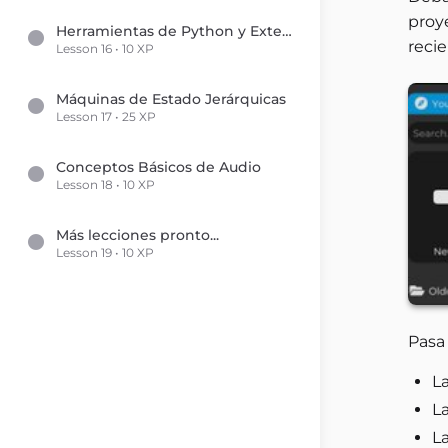
proy
Herramientas de Python y Extensiones del Editor
reci
Lesson 16 • 10 XP
Máquinas de Estado Jerárquicas
Lesson 17 • 25 XP
Conceptos Básicos de Audio
Lesson 18 • 10 XP
Más lecciones pronto...
Lesson 19 • 10 XP
Pasa 
La
La
La