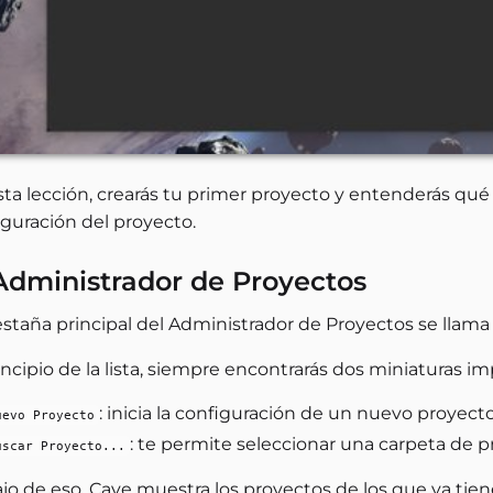
sta lección, crearás tu primer proyecto y entenderás qu
iguración del proyecto.
Administrador de Proyectos
estaña principal del Administrador de Proyectos se llam
incipio de la lista, siempre encontrarás dos miniaturas i
: inicia la configuración de un nuevo proyecto
uevo Proyecto
: te permite seleccionar una carpeta de p
uscar Proyecto...
jo de eso, Cave muestra los proyectos de los que ya tien