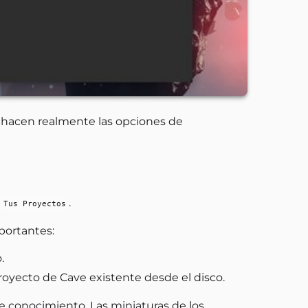
é hacen realmente las opciones de
a
.
Tus Proyectos
mportantes:
.
royecto de Cave existente desde el disco.
e conocimiento. Las miniaturas de los