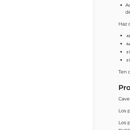
Ad
d
Haz 
A
R
E
E
Ten 
Pro
Cave
Los p
Los 
pued