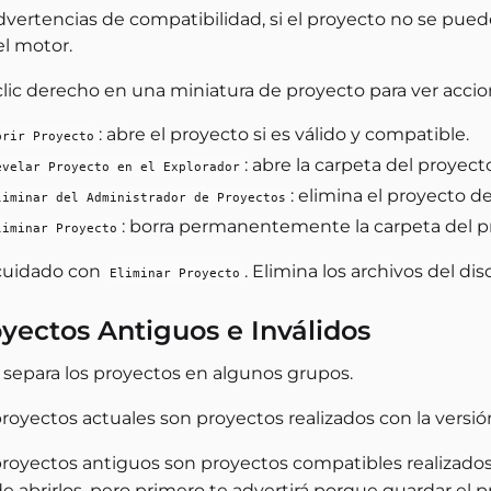
vertencias de compatibilidad, si el proyecto no se puede
el motor.
clic derecho en una miniatura de proyecto para ver accio
: abre el proyecto si es válido y compatible.
brir Proyecto
: abre la carpeta del proyecto
evelar Proyecto en el Explorador
: elimina el proyecto de
liminar del Administrador de Proyectos
: borra permanentemente la carpeta del p
liminar Proyecto
cuidado con
. Elimina los archivos del d
Eliminar Proyecto
yectos Antiguos e Inválidos
 separa los proyectos en algunos grupos.
royectos actuales son proyectos realizados con la versió
proyectos antiguos son proyectos compatibles realizados
e abrirlos, pero primero te advertirá porque guardar el