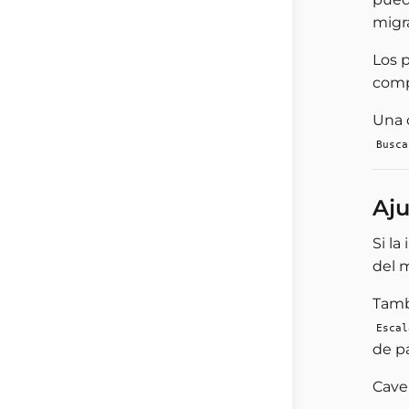
migr
Los 
compa
Una 
Busca
Aju
Si l
del 
Tamb
Escal
de pa
Cave 