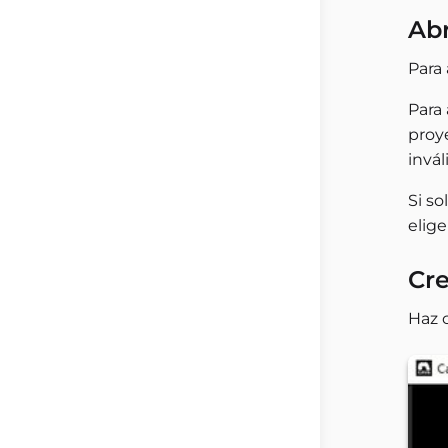
Abr
Para 
Para 
proy
invál
Si so
elig
Cr
Haz 