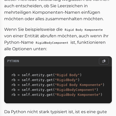
auch entscheiden, ob Sie Leerzeichen in
mehrteiligen Komponenten-Namen einfügen
möchten oder alles zusammenhalten möchten.
Wenn Sie beispielsweise die
Rigid Body Komponente
von einer Entität abrufen möchten, auch wenn ihr
Python-Name
ist, funktionieren
RigidBodyComponent
alle Optionen unten:
PYTHON
rb 
=
 self
.
entity
.
get
(
"Rigid Body"
)
rb 
=
 self
.
entity
.
get
(
"RigidBody"
)
rb 
=
 self
.
entity
.
get
(
"Rigid Body Komponente"
)
rb 
=
 self
.
entity
.
get
(
"RigidBodyComponent"
)
rb 
=
 self
.
entity
.
get
(
"RigidBody Komponente"
)
Da Python nicht stark typisiert ist, ist es eine gute