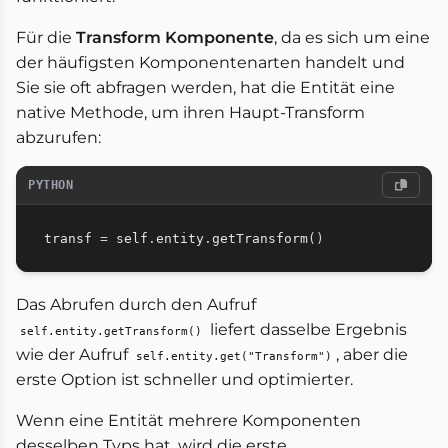
Für die
Transform Komponente
, da es sich um eine
der häufigsten Komponentenarten handelt und
Sie sie oft abfragen werden, hat die Entität eine
native Methode, um ihren Haupt-Transform
abzurufen:
PYTHON
transf 
=
 self
.
entity
.
getTransform
(
)
Das Abrufen durch den Aufruf
liefert dasselbe Ergebnis
self.entity.getTransform()
wie der Aufruf
, aber die
self.entity.get("Transform")
erste Option ist schneller und optimierter.
Wenn eine Entität mehrere Komponenten
desselben Typs hat, wird die erste