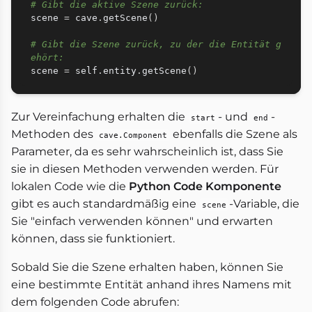
# Gibt die aktive Szene zurück:
scene 
=
 cave
.
getScene
(
)
# Gibt die Szene zurück, zu der die Entität g
ehört:
scene 
=
 self
.
entity
.
getScene
(
)
Zur Vereinfachung erhalten die
- und
-
start
end
Methoden des
ebenfalls die Szene als
cave.Component
Parameter, da es sehr wahrscheinlich ist, dass Sie
sie in diesen Methoden verwenden werden. Für
lokalen Code wie die
Python Code Komponente
gibt es auch standardmäßig eine
-Variable, die
scene
Sie "einfach verwenden können" und erwarten
können, dass sie funktioniert.
Sobald Sie die Szene erhalten haben, können Sie
eine bestimmte Entität anhand ihres Namens mit
dem folgenden Code abrufen: