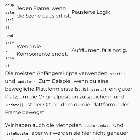
edUp
Jeden Frame, wenn
Pausierte Logik.
date
die Szene pausiert ist.
(sel
f)
end(
self
Wenn die
Aufräumen, falls nötig.
,
Komponente endet.
scen
e)
Die meisten Anfängerskripte verwenden
start()
und
. Zum Beispiel, wenn du eine
update()
bewegliche Plattform erstellst, ist
ein guter
start()
Platz, um die Originalposition zu speichern, und
ist der Ort, an dem du die Plattform jeden
update()
Frame bewegst.
Wir haben auch die Methoden
und
editorUpdate
, aber wir werden sie hier nicht genauer
lateUpdate