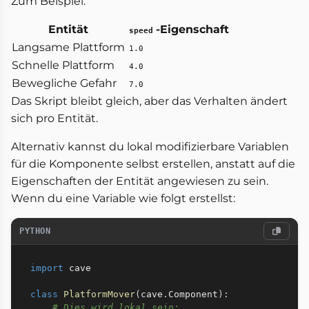
Zum Beispiel:
Entität
-Eigenschaft
speed
Langsame Plattform
1.0
Schnelle Plattform
4.0
Bewegliche Gefahr
7.0
Das Skript bleibt gleich, aber das Verhalten ändert
sich pro Entität.
Alternativ kannst du lokal modifizierbare Variablen
für die Komponente selbst erstellen, anstatt auf die
Eigenschaften der Entität angewiesen zu sein.
Wenn du eine Variable wie folgt erstellst:
PYTHON
import
 cave

class
PlatformMover
(
cave
.
Component
)
:
# Dies wird lokal sein: