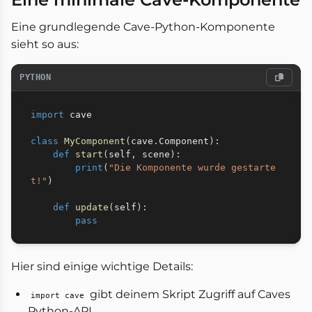
Eine grundlegende Cave-Python-Komponente
sieht so aus:
PYTHON
import
 cave

class
MyComponent
(
cave
.
Component
)
:
def
start
(
self
,
 scene
)
:
print
(
"Die Komponente wurde gestarte
t!"
)
def
update
(
self
)
:
pass
Hier sind einige wichtige Details:
gibt deinem Skript Zugriff auf Caves
import cave
Python-API.