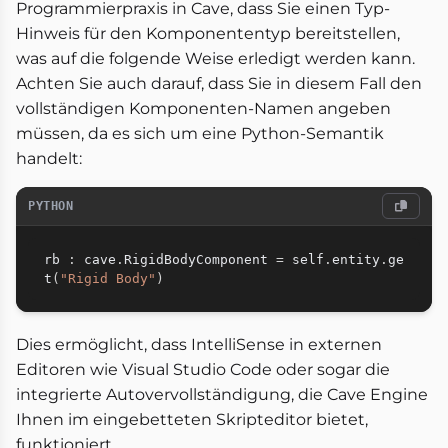
Programmierpraxis in Cave, dass Sie einen Typ-
Hinweis für den Komponententyp bereitstellen,
was auf die folgende Weise erledigt werden kann.
Achten Sie auch darauf, dass Sie in diesem Fall den
vollständigen Komponenten-Namen angeben
müssen, da es sich um eine Python-Semantik
handelt:
PYTHON
rb 
:
 cave
.
RigidBodyComponent 
=
 self
.
entity
.
ge
t
(
"Rigid Body"
)
Dies ermöglicht, dass IntelliSense in externen
Editoren wie Visual Studio Code oder sogar die
integrierte Autovervollständigung, die Cave Engine
Ihnen im eingebetteten Skripteditor bietet,
funktioniert.