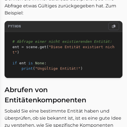
Abfrage etwas Gültiges zurückgegeben hat. Zum
Beispiel:
PYTHON
# Abfrage einer nicht existierenden Entität:
ent 
=
 scene
.
get
(
"Diese Entität existiert nich
t"
)
if
 ent 
is
None
:
print
(
"Ungültige Entität!"
)
Abrufen von
Entitätenkomponenten
Sobald Sie eine bestimmte Entität haben und
überprüfen, ob sie bekannt ist, ist es eine gute Idee
zu verstehen, wie Sie spezifische Komponenten