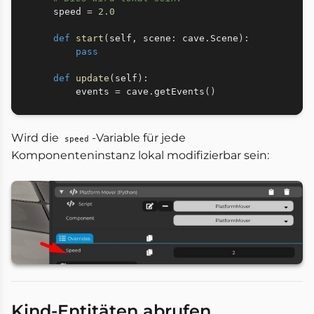
    speed 
=
2.0
def
start
(
self
,
 scene
:
 cave
.
Scene
)
:
pass
def
update
(
self
)
:
        events 
=
 cave
.
getEvents
(
)
Wird die
-Variable für jede
speed
Komponenteninstanz lokal modifizierbar sein:
Kind-Entitäten abrufen