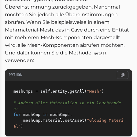
Übereinstimmung zurückgegeben. Manchmal
möchten Sie jedoch alle Übereinstimmungen
abrufen. Wenn Sie beispielsweise in einem
Mehrmaterial-Mesh, das in Cave durch eine Entität
mit mehreren Mesh-Komponenten dargestellt
wird, alle Mesh-Komponenten abrufen möchten.
Und dafür können Sie die Methode
getAll
verwenden:
PYTHON
meshCmps 
=
 self
.
entity
.
getAll
(
"Mesh"
)
# Ändern aller Materialien in ein leuchtende
s:
for
 meshCmp 
in
 meshCmps
:
    meshCmp
.
material
.
setAsset
(
"Glowing Materi
al"
)