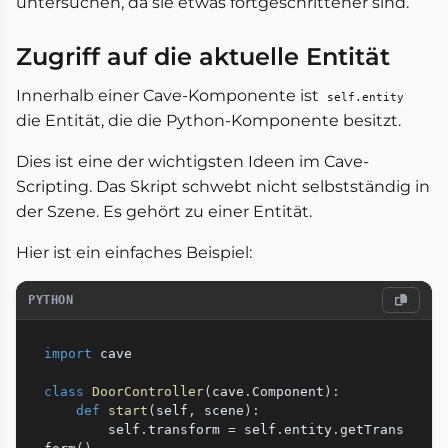
untersuchen, da sie etwas fortgeschrittener sind.
Zugriff auf die aktuelle Entität
Innerhalb einer Cave-Komponente ist
self.entity
die Entität, die die Python-Komponente besitzt.
Dies ist eine der wichtigsten Ideen im Cave-
Scripting. Das Skript schwebt nicht selbstständig in
der Szene. Es gehört zu einer Entität.
Hier ist ein einfaches Beispiel:
PYTHON
import
 cave

class
DoorController
(
cave
.
Component
)
:
def
start
(
self
,
 scene
)
:
        self
.
transform 
=
 self
.
entity
.
getTrans