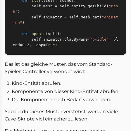
def
start
(
self
,
 scene
)
:
        self
.
mesh 
=
 self
.
entity
.
getChild
(
"Mes
h"
)
        self
.
animator 
=
 self
.
mesh
.
get
(
"Animat
ion"
)
def
update
(
self
)
:
        self
.
animator
.
playByName
(
"p-idle"
,
 bl
end
=
0.2
,
 loop
=
True
)
Das ist das gleiche Muster, das vom Standard-
Spieler-Controller verwendet wird:
Kind-Entität abrufen.
Komponente von dieser Kind-Entität abrufen.
Die Komponente nach Bedarf verwenden.
Sobald du dieses Muster verstehst, werden viele
Cave-Skripte viel einfacher zu lesen.
Die Methode
hat einen optionalen