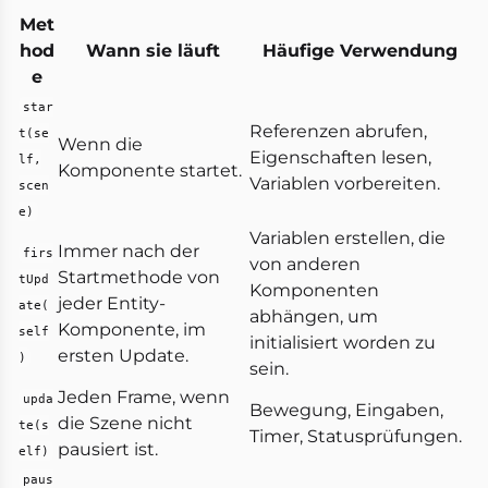
Met
hod
Wann sie läuft
Häufige Verwendung
e
star
Referenzen abrufen,
t(se
Wenn die
Eigenschaften lesen,
lf,
Komponente startet.
Variablen vorbereiten.
scen
e)
Variablen erstellen, die
Immer nach der
firs
von anderen
Startmethode von
tUpd
Komponenten
jeder Entity-
ate(
abhängen, um
Komponente, im
self
initialisiert worden zu
ersten Update.
)
sein.
Jeden Frame, wenn
upda
Bewegung, Eingaben,
die Szene nicht
te(s
Timer, Statusprüfungen.
pausiert ist.
elf)
paus