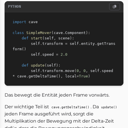
PYTHON
import
 cave

class
SimpleMover
(
cave
.
Component
)
:
def
start
(
self
,
 scene
)
:
        self
.
transform 
=
 self
.
entity
.
getTrans
form
(
)
        self
.
speed 
=
2.0
def
update
(
self
)
:
        self
.
transform
.
move
(
0
,
0
,
 self
.
speed 
*
 cave
.
getDeltaTime
(
)
,
 local
=
True
)
Das bewegt die Entität jeden Frame vorwärts.
Der wichtige Teil ist
. Da
cave.getDeltaTime()
update()
jeden Frame ausgeführt wird, sorgt die
Multiplikation der Bewegung mit der Delta-Zeit