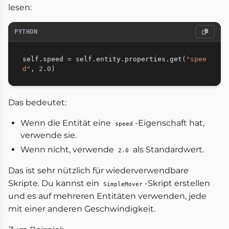
lesen:
PYTHON
self
.
speed 
=
 self
.
entity
.
properties
.
get
(
"spee
d"
,
2.0
)
Das bedeutet:
Wenn die Entität eine
-Eigenschaft hat,
speed
verwende sie.
Wenn nicht, verwende
als Standardwert.
2.0
Das ist sehr nützlich für wiederverwendbare
Skripte. Du kannst ein
-Skript erstellen
SimpleMover
und es auf mehreren Entitäten verwenden, jede
mit einer anderen Geschwindigkeit.