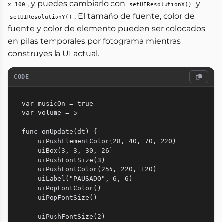
, y puedes cambiarlo con
y
x 100
setUIResolutionX()
. El tamaño de fuente, color de
setUIResolutionY()
fuente y color de elemento pueden ser colocados
en pilas temporales por fotograma mientras
construyes la UI actual.
CODE
var musicOn = true

var volume = 5

func onUpdate(dt) {

    uiPushElementColor(28, 40, 70, 220)

    uiBox(3, 3, 30, 26)

    uiPushFontSize(3)

    uiPushFontColor(255, 220, 120)

    uiLabel("PAUSADO", 6, 6)

    uiPopFontColor()

    uiPopFontSize()

    uiPushFontSize(2)
