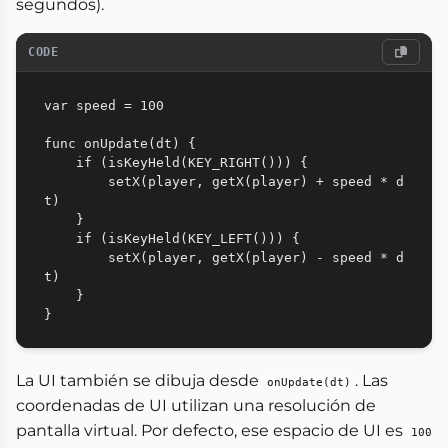
segundos).
CODE
var speed = 100

func onUpdate(dt) {

    if (isKeyHeld(KEY_RIGHT())) {

        setX(player, getX(player) + speed * d
t)

    }

    if (isKeyHeld(KEY_LEFT())) {

        setX(player, getX(player) - speed * d
t)

    }

La UI también se dibuja desde
. Las
onUpdate(dt)
coordenadas de UI utilizan una resolución de
pantalla virtual. Por defecto, ese espacio de UI es
100