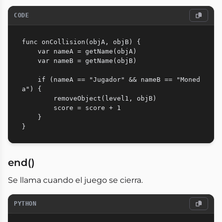
CODE
func onCollision(objA, objB) {

    var nameA = getName(objA)

    var nameB = getName(objB)

    if (nameA == "Jugador" && nameB == "Moned
a") {

        removeObject(level1, objB)

        score = score + 1

    }

end()
Se llama cuando el juego se cierra.
PYTHON