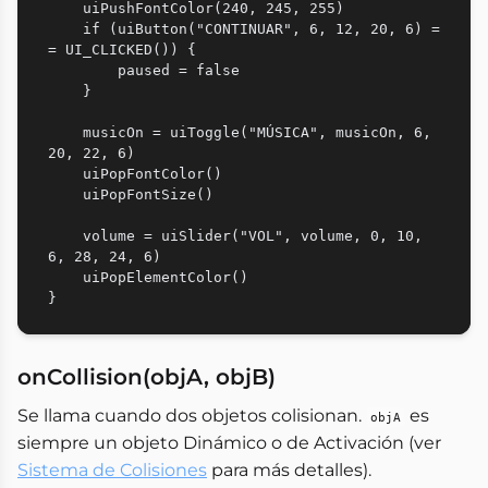
    uiPushFontColor(240, 245, 255)

    if (uiButton("CONTINUAR", 6, 12, 20, 6) =
= UI_CLICKED()) {

        paused = false

    }

    musicOn = uiToggle("MÚSICA", musicOn, 6, 
20, 22, 6)

    uiPopFontColor()

    uiPopFontSize()

    volume = uiSlider("VOL", volume, 0, 10, 
6, 28, 24, 6)

    uiPopElementColor()

onCollision(objA, objB)
Se llama cuando dos objetos colisionan.
es
objA
siempre un objeto Dinámico o de Activación (ver
Sistema de Colisiones
para más detalles).