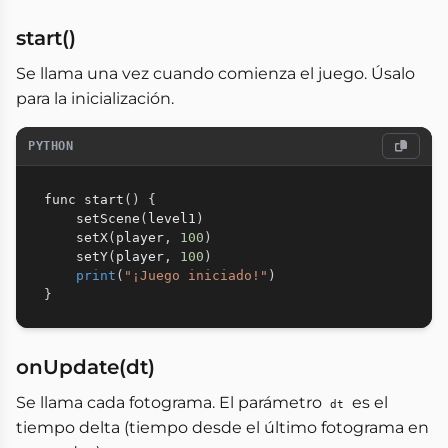
start()
Se llama una vez cuando comienza el juego. Úsalo
para la inicialización.
PYTHON
func start
(
)
{
    setScene
(
level1
)
    setX
(
player
,
100
)
    setY
(
player
,
100
)
print
(
"¡Juego iniciado!"
)
}
onUpdate(dt)
Se llama cada fotograma. El parámetro
es el
dt
tiempo delta (tiempo desde el último fotograma en