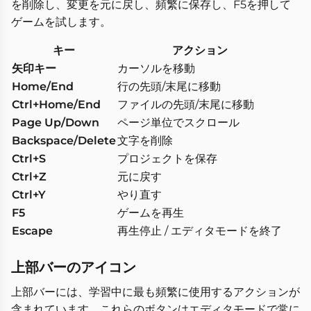
を削除し、変更を元に戻し、頻繁に保存し、F5を押して
ゲームを試します。
キー
アクション
矢印キー
カーソルを移動
Home/End
行の先頭/末尾に移動
Ctrl+Home/End
ファイルの先頭/末尾に移動
Page Up/Down
ページ単位でスクロール
Backspace/Delete
文字を削除
Ctrl+S
プロジェクトを保存
Ctrl+Z
元に戻す
Ctrl+Y
やり直す
F5
ゲームを再生
Escape
再生停止 / エディタモードを終了
上部バーのアイコン
上部バーには、学習中に最も頻繁に使用するアクションが
含まれています。これらのボタンはエディタモードで常に