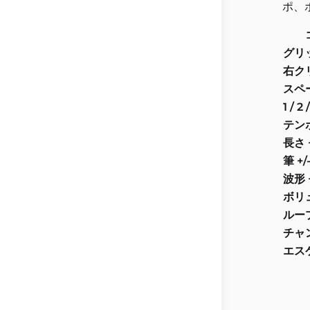
ポ、
グリ
右クリ
スペ
1 / 2 
テンポ
長さ +
筆 +/
波形 +
ボリュ
ルー
チャ
エス