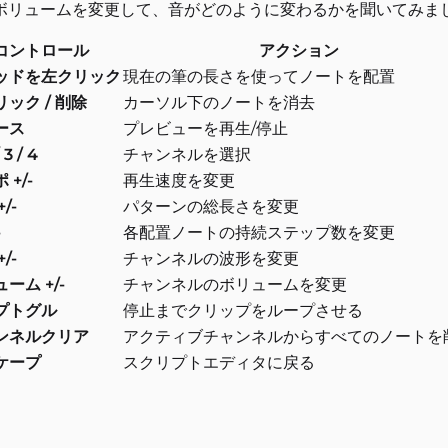
ボリュームを変更して、音がどのように変わるかを聞いてみま
コントロール
アクション
ッドを左クリック
現在の筆の長さを使ってノートを配置
ック / 削除
カーソル下のノートを消去
ース
プレビューを再生/停止
/ 3 / 4
チャンネルを選択
 +/-
再生速度を変更
/-
パターンの総長さを変更
-
各配置ノートの持続ステップ数を変更
/-
チャンネルの波形を変更
ーム +/-
チャンネルのボリュームを変更
プトグル
停止までクリップをループさせる
ンネルクリア
アクティブチャンネルからすべてのノートを
ケープ
スクリプトエディタに戻る