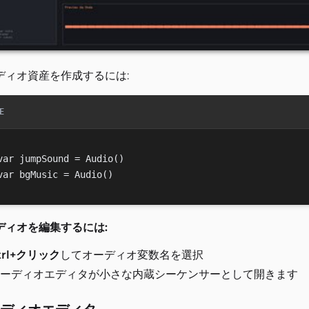
ディオ資産を作成するには:
E
var jumpSound = Audio()

ディオを編集するには:
trl+クリック
してオーディオ変数名を選択
ーディオエディタが小さな内蔵シーケンサーとして開きます