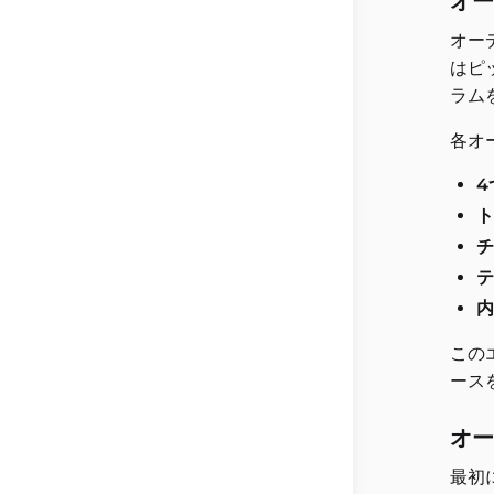
オー
オー
はピ
ラム
各オ
4
ト
チ
テ
内
この
ース
オー
最初