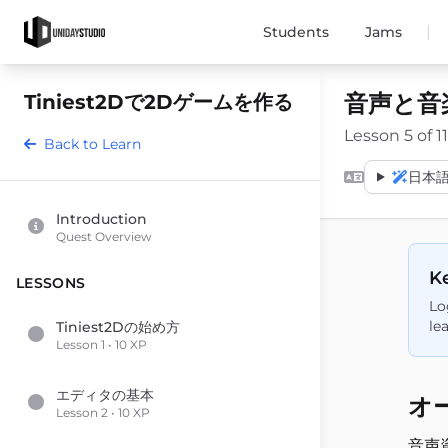
|
Students
Jams
音声と音
Tiniest2Dで2Dゲームを作る
Lesson 5 of 11
Back to Learn
日本語 
Introduction
Quest Overview
Ke
LESSONS
Lo
le
Tiniest2Dの始め方
Lesson 1 • 10 XP
エディタの基本
オ
Lesson 2 • 10 XP
音声