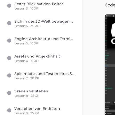
Erster Blick auf den Editor
Code
Lesson 3 • 10 XP
Sich in der 3D-Welt bewegen und die Welt bearbeiten
Lesson 4 • 30 XP
Engine-Architektur und Terminologie
Lesson 5 • 10 XP
Assets und Projektinhalt
Lesson 6 • 10 XP
Spielmodus und Testen Ihres Spiels
Lesson 7 • 20 XP
Szenen verstehen
Lesson 8 • 25 XP
Verstehen von Entitäten
Lesson 9 • 25 XP