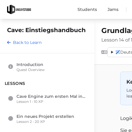
|
Students
Jams
Grundla
Cave: Einstiegshandbuch
Lesson 14 of 
Back to Learn
Deut
Introduction
Quest Overview
Ke
LESSONS
Lo
le
Cave Engine zum ersten Mal installieren und starten
Lesson 1 • 10 XP
Ein neues Projekt erstellen
Logi
Lesson 2 • 20 XP
Sie 