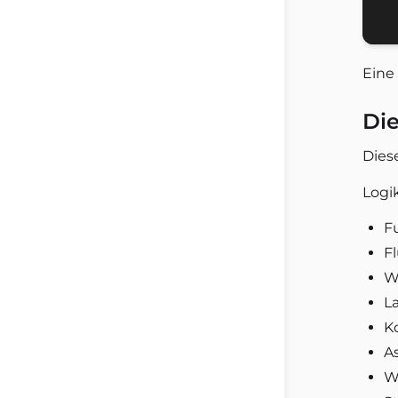
Eine 
Die
Diese
Logik
F
Fl
W
L
K
A
W