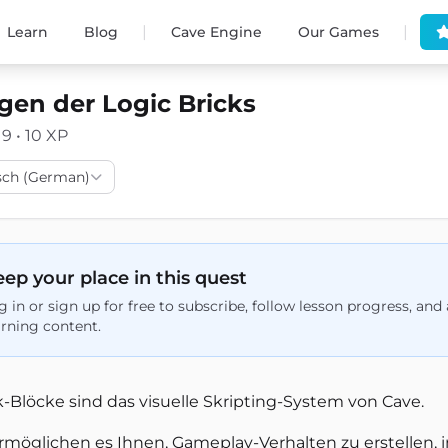
|
|
Learn
Blog
Cave Engine
Our Games
gen der Logic Bricks
19 • 10 XP
sch (German)
ep your place in this quest
g in or sign up for free to subscribe, follow lesson progress, an
arning content.
k-Blöcke sind das visuelle Skripting-System von Cave.
ermöglichen es Ihnen, Gameplay-Verhalten zu erstellen, 