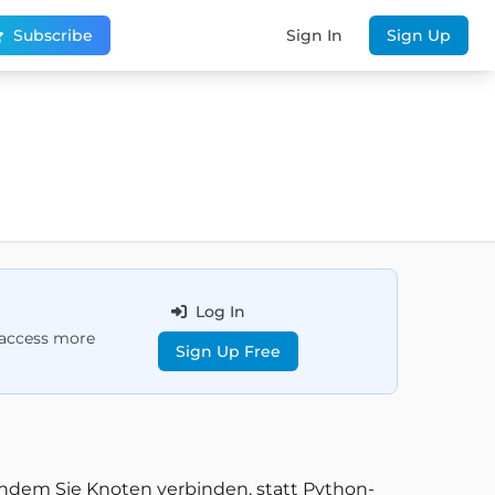
Subscribe
Sign In
Sign Up
Log In
d access more
Sign Up Free
indem Sie Knoten verbinden, statt Python-