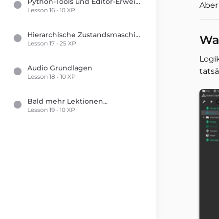
Python-Tools und Editor-Erweiterungen
Aber
Lesson 16 • 10 XP
Hierarchische Zustandsmaschinen
Was
Lesson 17 • 25 XP
Logik
Audio Grundlagen
tats
Lesson 18 • 10 XP
Bald mehr Lektionen...
Lesson 19 • 10 XP