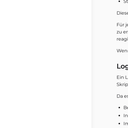
S
Dies
Für j
zu e
reagi
Wenn
Log
Ein L
Skrip
Da e
B
I
I