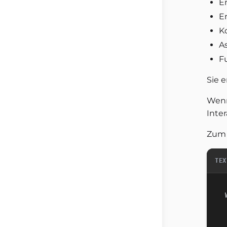
E
E
K
A
F
Sie 
Wenn
Inte
Zum 
TEX