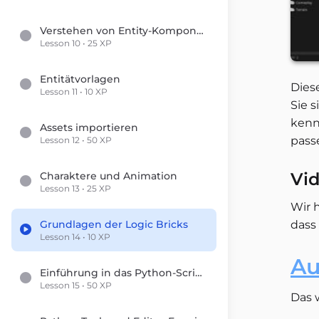
Verstehen von Entity-Komponenten
Lesson 10 • 25 XP
Entitätvorlagen
Dies
Lesson 11 • 10 XP
Sie 
kenn
Assets importieren
pass
Lesson 12 • 50 XP
Vid
Charaktere und Animation
Lesson 13 • 25 XP
Wir 
dass 
Grundlagen der Logic Bricks
Lesson 14 • 10 XP
Au
Einführung in das Python-Scripting
Lesson 15 • 50 XP
Das w