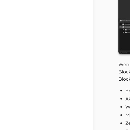
Wenn
Bloc
Blöc
Er
A
W
M
Z