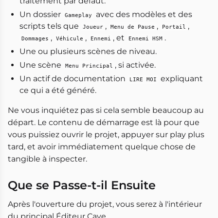
traitement par défaut.
Un dossier
avec des modèles et des
Gameplay
scripts tels que
,
,
,
Joueur
Menu de Pause
Portail
,
,
, et
.
Dommages
Véhicule
Ennemi
Ennemi HSM
Une ou plusieurs scènes de niveau.
Une scène
, si activée.
Menu Principal
Un actif de documentation
expliquant
LIRE MOI
ce qui a été généré.
Ne vous inquiétez pas si cela semble beaucoup au
départ. Le contenu de démarrage est là pour que
vous puissiez ouvrir le projet, appuyer sur play plus
tard, et avoir immédiatement quelque chose de
tangible à inspecter.
Que se Passe-t-il Ensuite
Après l'ouverture du projet, vous serez à l'intérieur
du principal Éditeur Cave.