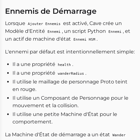
Ennemis de Démarrage
Lorsque
est activé, Cave crée un
Ajouter Ennemis
Modèle d'Entité
, un script Python
, et
Ennemi
Ennemi
un actif de machine d'état
.
Ennemi HSM
L'ennemi par défaut est intentionnellement simple:
Il a une propriété
.
health
Il a une propriété
.
wanderRadius
Il utilise le maillage de personnage Proto teint
en rouge.
Il utilise un Composant de Personnage pour le
mouvement et la collision.
Il utilise une petite Machine d'État pour le
comportement.
La Machine d'État de démarrage a un état
Wander