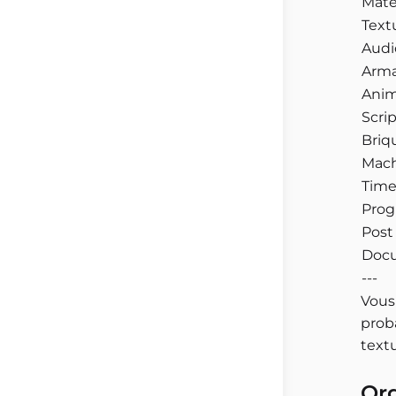
Maté
Text
Audi
Arma
Anim
Scri
Briq
Mach
Time
Prog
Post
Doc
---
Vous 
prob
textu
Org