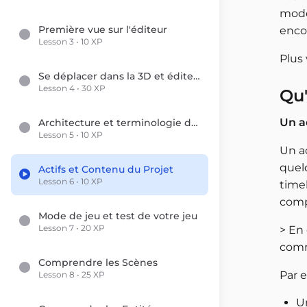
modèl
Première vue sur l'éditeur
enco
Lesson 3 • 10 XP
Plus 
Se déplacer dans la 3D et éditer le monde
Lesson 4 • 30 XP
Qu'
Un a
Architecture et terminologie du moteur
Lesson 5 • 10 XP
Un a
quel
Actifs et Contenu du Projet
Lesson 6 • 10 XP
timel
compo
Mode de jeu et test de votre jeu
Lesson 7 • 20 XP
> En 
comm
Comprendre les Scènes
Par 
Lesson 8 • 25 XP
Un