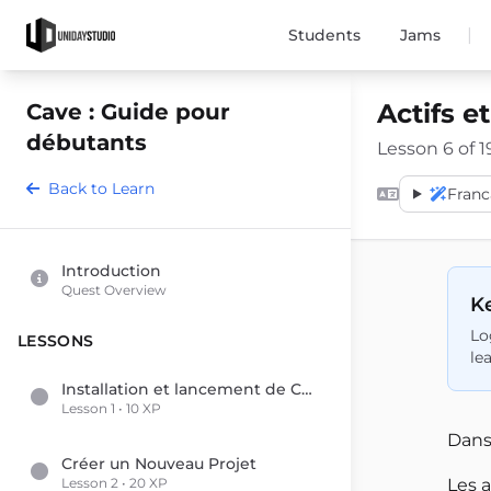
|
Students
Jams
Actifs e
Cave : Guide pour
débutants
Lesson 6 of 1
Back to Learn
Franc
Introduction
Quest Overview
Ke
Lo
LESSONS
le
Installation et lancement de Cave Engine pour la première fois
Lesson 1 • 10 XP
Dans 
Créer un Nouveau Projet
Lesson 2 • 20 XP
Les a