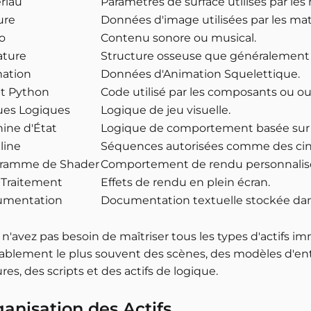
riau
Paramètres de surface utilisés par les m
ure
Données d'image utilisées par les maté
o
Contenu sonore ou musical.
ture
Structure osseuse que généralement un
ation
Données d'Animation Squelettique.
pt Python
Code utilisé par les composants ou ou
ues Logiques
Logique de jeu visuelle.
ine d'État
Logique de comportement basée sur l
line
Séquences autorisées comme des cin
ramme de Shader
Comportement de rendu personnalis
 Traitement
Effets de rendu en plein écran.
umentation
Documentation textuelle stockée dans
n'avez pas besoin de maîtriser tous les types d'actifs i
ablement le plus souvent des scènes, des modèles d'enti
res, des scripts et des actifs de logique.
anisation des Actifs