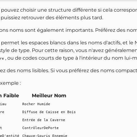
pouvez choisir une structure différente si cela correspo
 puissiez retrouver des éléments plus tard.
ons noms sont également importants. Préférez des noms qu
permet les espaces blancs dans les noms d'actifs, et le Na
 style de type. Pour cette raison, vous n'avez générale
, ou de codes courts de type à l'intérieur du nom lui
re
isez des noms lisibles. Si vous préférez des noms compac
exemple :
 Faible
Meilleur Nom
iau
Rocher Humide
re
Diffuse de Caisse en Bois
Entrée de la Caverne
t
ContrôleurDePorte
eD'entité
Chauve-Souris Ennemie