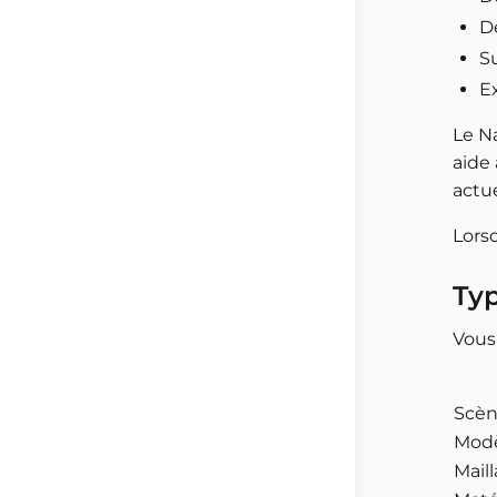
Dé
Su
E
Le N
aide 
actue
Lors
Typ
Vous 
Scè
Modè
Mail