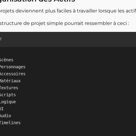
rojets deviennent plus faciles à travailler lorsque les act
tructure de projet simple pourrait ressembler à ceci :
T
Scènes

Personnages

Accessoires

Matériaux

Textures

Scripts

Logique

UI

Audio
