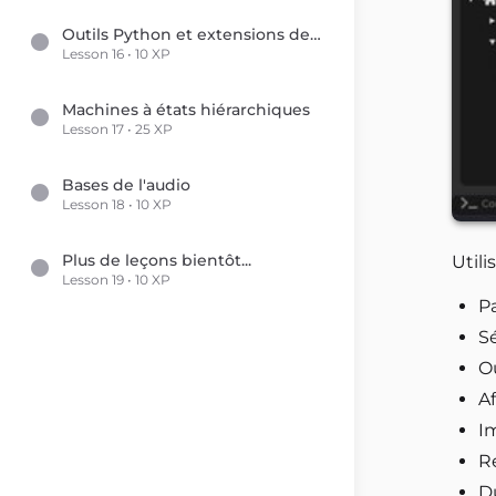
Outils Python et extensions de l'éditeur
Lesson 16 • 10 XP
Machines à états hiérarchiques
Lesson 17 • 25 XP
Bases de l'audio
Lesson 18 • 10 XP
Plus de leçons bientôt...
Utili
Lesson 19 • 10 XP
Pa
Sé
Ou
Af
Im
R
Du