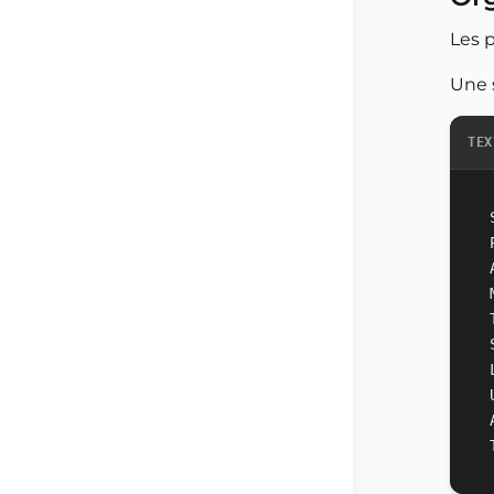
Les p
Une s
TEX