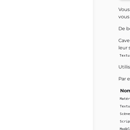
Vous 
vous
De b
Cave 
leur
Textu
Util
Par 
Nom
Matér
Textu
Scène
Scrip
Modèl