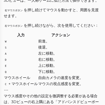
3Dビューは、一人称ゲームに似た方法で操作できます。
を押し続けてマウスを動かすと、周囲を見渡
右マウスボタン
せます。
を押し続けながら、次を使用してください：
右マウスボタン
入力
アクション
前進。
W
後退。
S
左に移動。
A
右に移動。
D
上に移動。
E
下に移動。
Q
マウスホイール
自由カメラの速度を変更。
+ マウスホイール
マウスの視点感度を変更。
C
---
マウス感度やその他の設定を微調整する必要がある場合
は、3Dビューの右上隅にある「アドバンスドビューポー