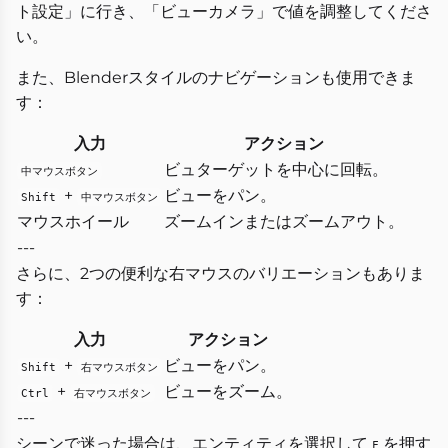
ト設定」に行き、「ビューカメラ」で値を調整してくださ
い。
また、Blenderスタイルのナビゲーションも使用できま
す：
入力
アクション
ビュターゲットを中心に回転。
中マウスボタン
+
ビューをパン。
Shift
中マウスボタン
マウスホイール
ズームインまたはズームアウト。
---
さらに、2つの便利な右マウスのバリエーションもありま
す：
入力
アクション
+
ビューをパン。
Shift
右マウスボタン
+
ビューをズーム。
Ctrl
右マウスボタン
---
シーンで迷った場合は、エンティティを選択して
を押す
F